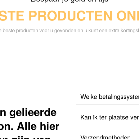
STE PRODUCTEN OND
beste producten voor u gevonden en u kunt een extra korting
Welke betalingssyst
n gelieerde
Kan ik ter plaatse v
n. Alle hier
Verzendmethoden