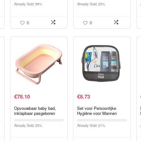
Kokosnootcrème 200 Ml
voor dames –
Already Sold: 99%
Already Sold: 20%
lichaamsbehandeling
0
0
€
78.10
€
8.73
Opvouwbaar baby bad,
Set voor Persoonlijke
inklapbaar pasgeboren
Hygiëne voor Mannen
badkuip, peuterbad
Viaje Dove (6 pcs)
draagbare douchebekken
Already Sold: 25%
Already Sold: 21%
voor babymeisje,Pink