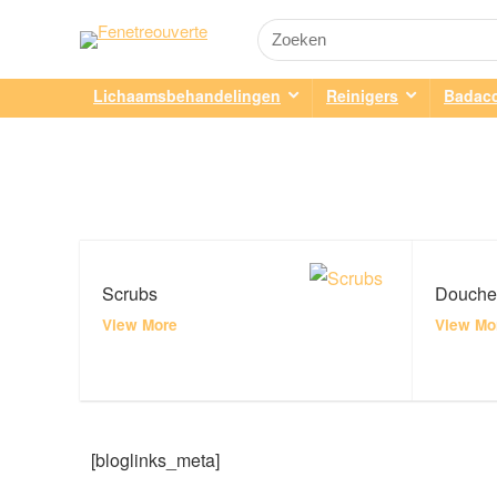
Lichaamsbehandelingen
Reinigers
Badacc
Scrubs
Douche
View More
View Mo
[bloglinks_meta]