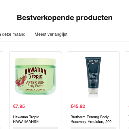
Bestverkopende producten
in deze maand
Meest verlanglijst
€
7.95
€
45.92
Hawaiian Tropic
Biotherm Firming Body
HAWAIIAANSE
Recovery Emulsion, 200
TROPISCHE
ml, Novita Skin Fitness