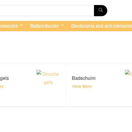
essoires
Badproducten
Deodorants and anti-transpir
gels
Badschuim
re
View More