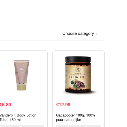
Choose category
€
6.89
€
12.99
Vanderbilt Body Lotion
Cacaoboter 100g, 100%
Tube, 150 ml
puur natuurlijke
lichaamsboter – rijk aan