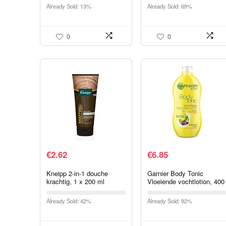
badkuiprek, universeel,
perfect badparels cadeau
Already Sold: 13%
Already Sold: 69%
lengte verstelbaar,
voor kinderen
badkuip, caddy
badalegger…
0
0
€
2.62
€
6.85
Kneipp 2-in-1 douche
Garnier Body Tonic
krachtig, 1 x 200 ml
Vloeiende vochtlotion, 400
ml
Already Sold: 42%
Already Sold: 92%