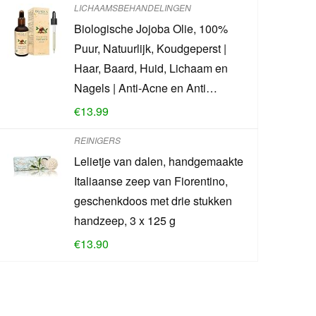
LICHAAMSBEHANDELINGEN
Biologische Jojoba Olie, 100%
Puur, Natuurlijk, Koudgeperst |
Haar, Baard, Huid, Lichaam en
Nagels | Anti-Acne en Anti…
€
13.99
REINIGERS
Lelietje van dalen, handgemaakte
Italiaanse zeep van Fiorentino,
geschenkdoos met drie stukken
handzeep, 3 x 125 g
€
13.90