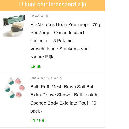
U kunt geïnteresseerd zijn
REINIGERS
PraNaturals Dode Zee zeep – 70g
Per Zeep – Ocean Infused
Collectie – 3 Pak met
Verschillende Smaken – van
Nature Rijk…
€
8.99
BADACCESSOIRES
Bath Puff, Mesh Brush Soft Ball
Extra-Dense Shower Ball Loofah
Sponge Body Exfoliate Pouf （6
pack）
€
12.99