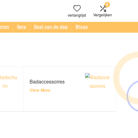
0
Vergelijken
verlanglijst
anten
Sets
Deal van de dag
Blogs
Badaccessoires
View More