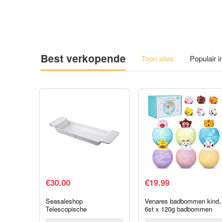
Best verkopende
Toon alles
Populair 
€
30.00
€
19.99
Seasaleshop
Venares badbommen kind,
Telescopische
6st x 120g badbommen
badkuipbrug, plank
kinderen cadeauset,