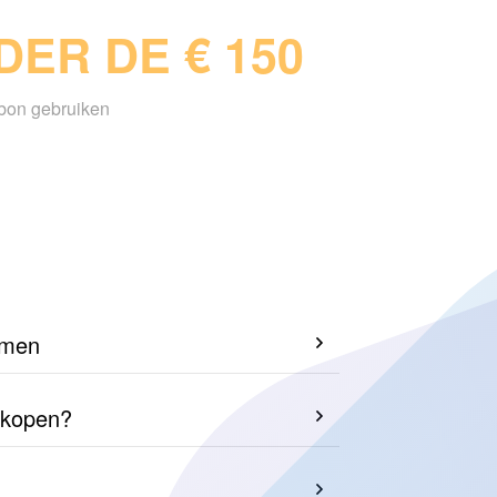
ER DE € 150
sbon gebruiken
emen
erkopen?