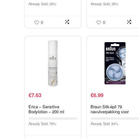
Koudgeperst en vegan –
Already Sold: 29%
Already Sold: 38%
Massage olie voor
borsten…
0
0
€
7.63
€
6.99
Erica – Sensitive
Braun Silk-épil 79
Bodylotion – 200 ml
navulverpakking voor
borstels, ontworpen voor
Brauns SkinSpa
Already Sold: 76%
Already Sold: 64%
peelingborstel