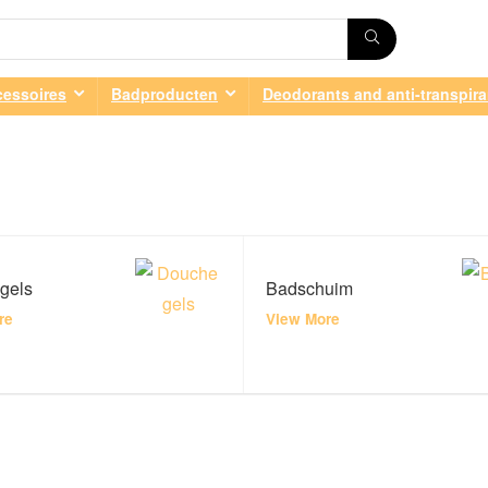
essoires
Badproducten
Deodorants and anti-transpir
gels
Badschuim
re
View More