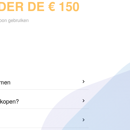
ER DE € 150
sbon gebruiken
emen
erkopen?