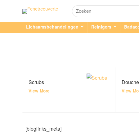
Lichaamsbehandelingen
Reinigers
Badacc
Scrubs
Douche
View More
View Mo
[bloglinks_meta]