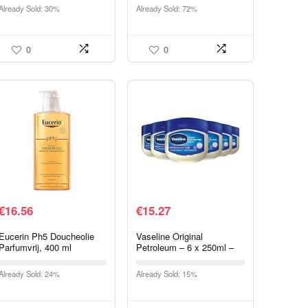
laurierolie / olijfolie, pH-
150ml –
Already Sold: 30%
Already Sold: 72%
waarde 8 detox…
Voordeelverpakking
0
0
€
16.56
€
15.27
Eucerin Ph5 Doucheolie
Vaseline Original
Parfumvrij, 400 ml
Petroleum – 6 x 250ml –
Voordeelverpakking
Already Sold: 24%
Already Sold: 15%