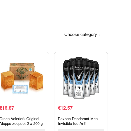
Choose category
€
16.87
€
12.57
Green Valerie® Original
Rexona Deodorant Men
Aleppo zeepset 2 x 200 g
Invisible Ice Anti-
(400 g) met 20% / 80%
transpirant Spray – 6 x