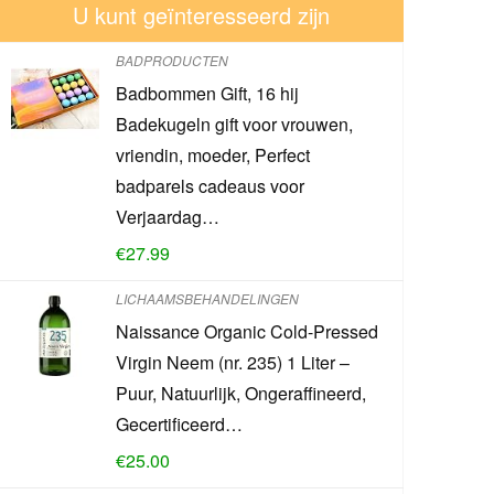
U kunt geïnteresseerd zijn
BADPRODUCTEN
Badbommen Gift, 16 hij
Badekugeln gift voor vrouwen,
vriendin, moeder, Perfect
badparels cadeaus voor
Verjaardag…
€
27.99
LICHAAMSBEHANDELINGEN
Naissance Organic Cold-Pressed
Virgin Neem (nr. 235) 1 Liter –
Puur, Natuurlijk, Ongeraffineerd,
Gecertificeerd…
€
25.00