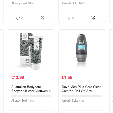
3 Pak met Verschillende
douchegel met aloë vera
Already Sold: 92%
Already Sold: 24%
Smaken – van Nature
voor merkbaar zachte
Rijk…
huid, douche…
0
0
€
13.99
€
1.55
Australian Bodycare
Dove Men Plus Care Clean
Bodyscrub voor Vrouwen &
Comfort Roll-On Anti-
Mannen 200 ml | Tea Tree
transpirant Deo 50 ml
Olie Bodyscrub Exfoliant |
Already Sold: 77%
Already Sold: 47%
Voetscrub voor de…