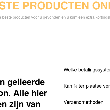
STE PRODUCTEN OND
beste producten voor u gevonden en u kunt een extra korting
Welke betalingssyst
n gelieerde
Kan ik ter plaatse v
n. Alle hier
n zijn van
Verzendmethoden