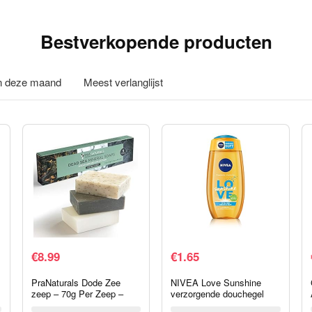
Bestverkopende producten
in deze maand
Meest verlanglijst
€
8.99
€
1.65
PraNaturals Dode Zee
NIVEA Love Sunshine
zeep – 70g Per Zeep –
verzorgende douchegel
Ocean Infused Collectie –
(250 ml), zomerse