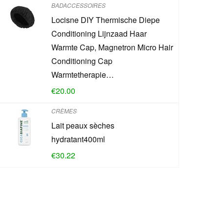
BADACCESSOIRES
Locisne DIY Thermische Diepe
Conditioning Lijnzaad Haar
Warmte Cap, Magnetron Micro Hair
Conditioning Cap
Warmtetherapie…
€
20.00
CRÈMES
Lait peaux sèches
hydratant400ml
€
30.22