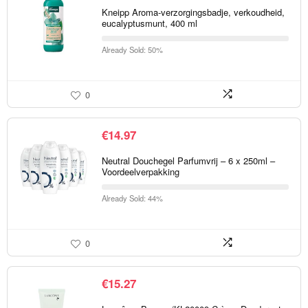
Kneipp Aroma-verzorgingsbadje, verkoudheid,
eucalyptusmunt, 400 ml
Already Sold: 50%
0
€
14.97
Neutral Douchegel Parfumvrij – 6 x 250ml –
Voordeelverpakking
Already Sold: 44%
0
€
15.27