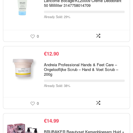
Lancôme Bocage/KL20009 Crème Deodorant
50 Milliliter 3147758014709
Already Sold: 29%
0
€
12.90
Andreia Professional Hands & Feet Care –
Ongelooflijke Scrub – Hand & Voet Scrub –
200g
Already Sold: 38%
0
€
14.99
BRUBAKER Beautyset Kersenbloesem Huid +