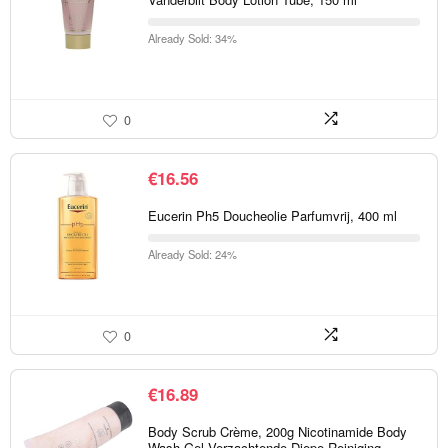
Already Sold: 34%
0
€
16.56
Eucerin Ph5 Doucheolie Parfumvrij, 400 ml
Already Sold: 24%
0
€
16.89
Body Scrub Crème, 200g Nicotinamide Body
Wash Gel Verzachtende Diepe Reiniging