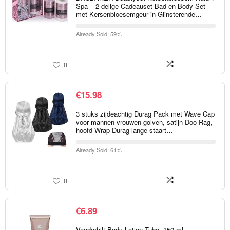
Spa – 2-delige Cadeauset Bad en Body Set –
met Kersenbloesemgeur in Glinsterende…
Already Sold: 59%
0
€
15.98
3 stuks zijdeachtig Durag Pack met Wave Cap
voor mannen vrouwen golven, satijn Doo Rag,
hoofd Wrap Durag lange staart…
Already Sold: 61%
0
€
6.89
Vanderbilt Body Lotion Tube, 150 ml