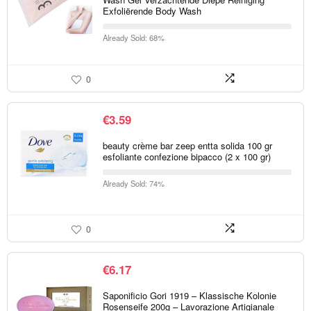
Exfoliërende Body Wash
Already Sold: 68%
0
€
3.59
beauty crème bar zeep entta solida 100 gr
esfoliante confezione bipacco (2 x 100 gr)
Already Sold: 74%
0
€
6.17
Saponificio Gori 1919 – Klassische Kolonie
Rosenseife 200g – Lavorazione Artigianale