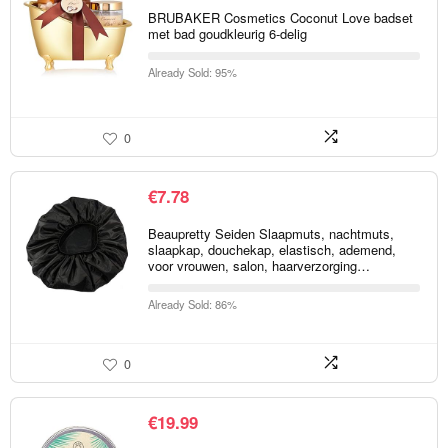
BRUBAKER Cosmetics Coconut Love badset
met bad goudkleurig 6-delig
Already Sold: 95%
0
€
7.78
Beaupretty Seiden Slaapmuts, nachtmuts,
slaapkap, douchekap, elastisch, ademend,
voor vrouwen, salon, haarverzorging…
Already Sold: 86%
0
€
19.99