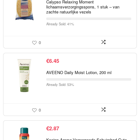
Calypso Relaxing Moment
lichaamsverzorgingsspons, 1 stuk – van
zachte natuurlijke vezels
Already Sold: 41%
0
€
6.45
AVEENO Daily Moist Lotion, 200 ml
Already Sold: 53%
0
€
2.87
Kneipp Aroma-Verzorgende Schuimbad Gute