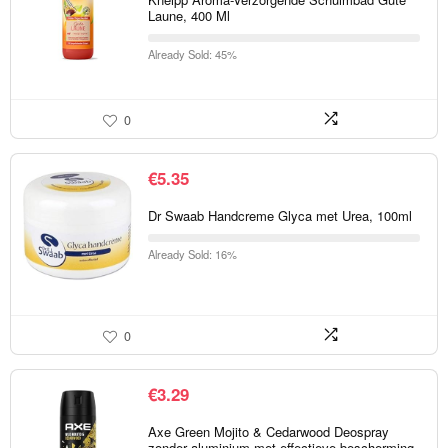
Laune, 400 Ml
Already Sold: 45%
0
€
5.35
Dr Swaab Handcreme Glyca met Urea, 100ml
Already Sold: 16%
0
€
3.29
Axe Green Mojito & Cedarwood Deospray
zonder aluminium met effectieve bescherming