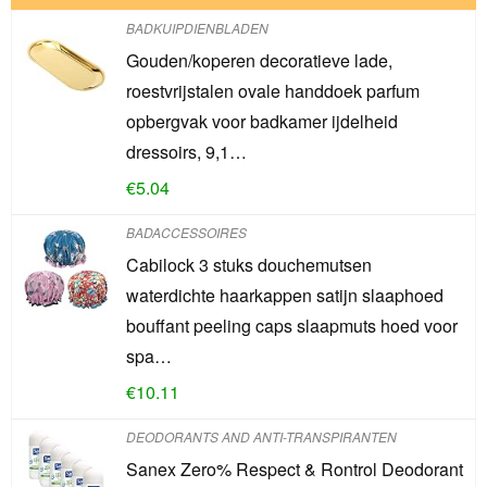
BADKUIPDIENBLADEN
Gouden/koperen decoratieve lade,
roestvrijstalen ovale handdoek parfum
opbergvak voor badkamer ijdelheid
dressoirs, 9,1…
€
5.04
BADACCESSOIRES
Cabilock 3 stuks douchemutsen
waterdichte haarkappen satijn slaaphoed
bouffant peeling caps slaapmuts hoed voor
spa…
€
10.11
DEODORANTS AND ANTI-TRANSPIRANTEN
Sanex Zero% Respect & Rontrol Deodorant