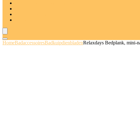
Deodorants and anti-transpiranten
Sets
Deal van de dag
Blogs
Home
Badaccessoires
Badkuipdienbladen
Relaxdays Bedplank, mini-n