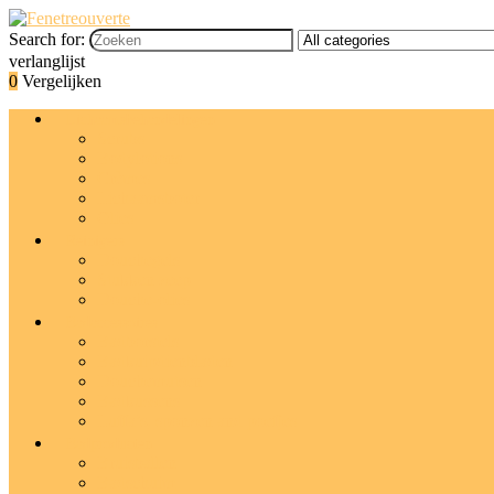
Search for:
verlanglijst
0
Vergelijken
Lichaamsbehandelingen
Scrubs
Bodylotions
Crèmes
Lichaamsboter
Olies
Reinigers
Douchegels
Stukken zeep
Douche-olies
Badaccessoires
Badborstels
Badkuipdienbladen
Douchemutsen
Badkussens
Luffa’s, sponzen and poefjes
Badproducten
Bruisballen
Badschuim