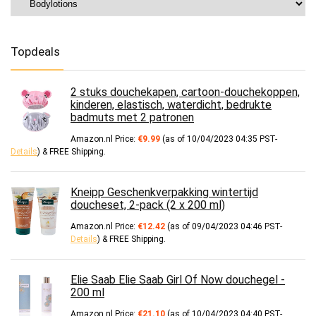
Topdeals
2 stuks douchekapen, cartoon-douchekoppen,
kinderen, elastisch, waterdicht, bedrukte
badmuts met 2 patronen
Amazon.nl Price:
€
9.99
(as of 10/04/2023 04:35 PST-
Details
)
&
FREE Shipping
.
Kneipp Geschenkverpakking wintertijd
doucheset, 2-pack (2 x 200 ml)
Amazon.nl Price:
€
12.42
(as of 09/04/2023 04:46 PST-
Details
)
&
FREE Shipping
.
Elie Saab Elie Saab Girl Of Now douchegel -
200 ml
Amazon.nl Price:
€
21.10
(as of 10/04/2023 04:40 PST-