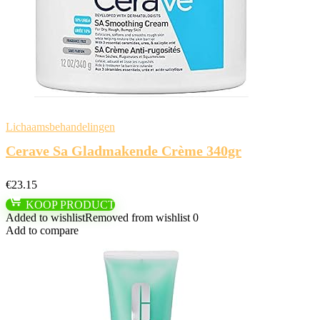
Lichaamsbehandelingen
Cerave Sa Gladmakende Crème 340gr
€
23.15
KOOP PRODUCT
Added to wishlist
Removed from wishlist
0
Add to compare