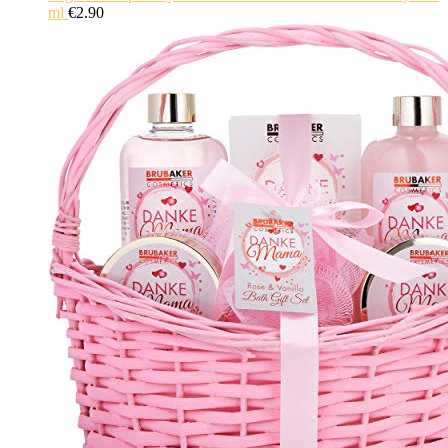
ml
€
2.90