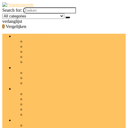
Search for:
verlanglijst
0
Vergelijken
Lichaamsbehandelingen
Scrubs
Bodylotions
Crèmes
Lichaamsboter
Olies
Reinigers
Douchegels
Stukken zeep
Douche-olies
Badaccessoires
Badborstels
Badkuipdienbladen
Douchemutsen
Badkussens
Luffa’s, sponzen and poefjes
Badproducten
Bruisballen