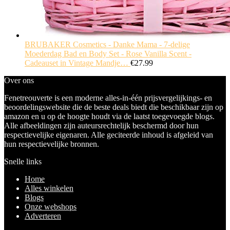
BRUBAKER Cosmetics - Danke Mama - 7-delige
Moederdag Bad en Body Set - Rose Vanilla Scent -
Cadeauset in Vintage Mandje…
€
27.99
Over ons
Fenetreouverte is een moderne alles-in-één prijsvergelijkings- en
beoordelingswebsite die de beste deals biedt die beschikbaar zijn op
amazon en u op de hoogte houdt via de laatst toegevoegde blogs.
Alle afbeeldingen zijn auteursrechtelijk beschermd door hun
respectievelijke eigenaren. Alle geciteerde inhoud is afgeleid van
hun respectievelijke bronnen.
Snelle links
Home
Alles winkelen
Blogs
Onze webshops
Adverteren