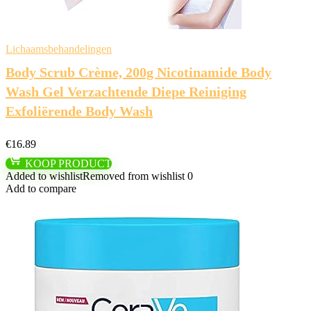
Lichaamsbehandelingen
Body Scrub Crème, 200g Nicotinamide Body
Wash Gel Verzachtende Diepe Reiniging
Exfoliërende Body Wash
€
16.89
KOOP PRODUCT
Added to wishlist
Removed from wishlist
0
Add to compare