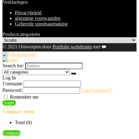
Verklaringen
Privacybeleid
algemene voorwaarden
Gelieerde openbaarmaking
Productcategorieën
© 2021 Ontworpen door
Portfolio webdesign
met ❤️
Search for:
Log In
Username
Password
Lost Password?
Remember me
Login
Compare items
Total (
0
)
Compare