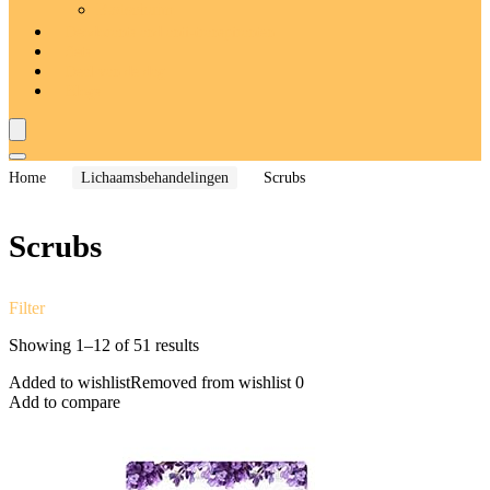
Badschuim
Deodorants and anti-transpiranten
Sets
Deal van de dag
Blogs
Home
Lichaamsbehandelingen
Scrubs
Scrubs
Filter
Showing 1–12 of 51 results
Added to wishlist
Removed from wishlist
0
Add to compare