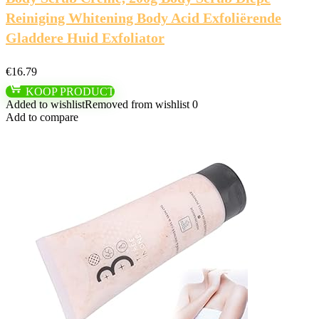
Reiniging Whitening Body Acid Exfoliërende
Gladdere Huid Exfoliator
€
16.79
KOOP PRODUCT
Added to wishlist
Removed from wishlist
0
Add to compare