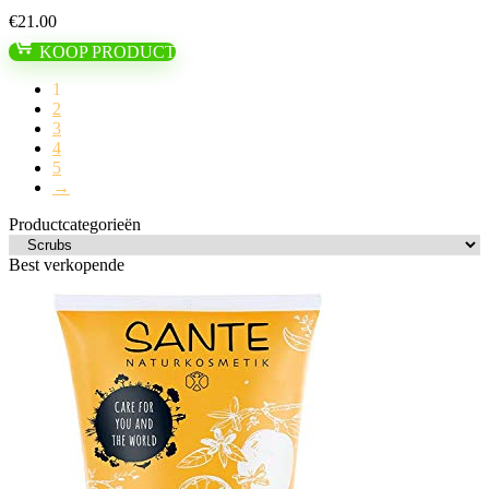
€
21.00
KOOP PRODUCT
1
2
3
4
5
→
Productcategorieën
Best verkopende