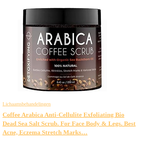
Lichaamsbehandelingen
Coffee Arabica Anti-Cellulite Exfoliating Bio
Dead Sea Salt Scrub. For Face Body & Legs. Best
Acne, Eczema Stretch Marks…