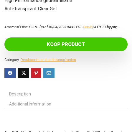
High Performance geureliminatie
Anti-transpirant Clear Gel
Amazon.nl Price:
€
23.91
(as of 10/04/2023 04:42 PST-
Details
)
&
FREE Shipping
.
KOOP PRODUCT
Category:
Deodorants and anti-transpiranten
Description
Additional information