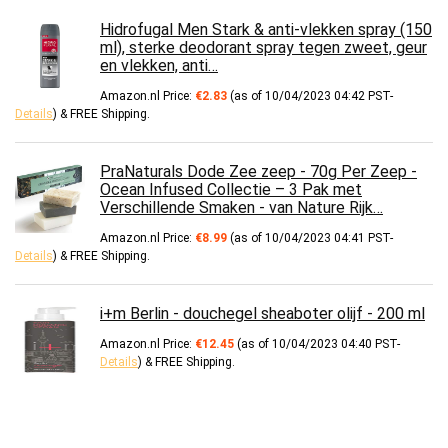
Hidrofugal Men Stark & anti-vlekken spray (150
ml), sterke deodorant spray tegen zweet, geur
en vlekken, anti…
Amazon.nl Price:
€
2.83
(as of 10/04/2023 04:42 PST-
Details
)
&
FREE Shipping
.
PraNaturals Dode Zee zeep - 70g Per Zeep -
Ocean Infused Collectie – 3 Pak met
Verschillende Smaken - van Nature Rijk…
Amazon.nl Price:
€
8.99
(as of 10/04/2023 04:41 PST-
Details
)
&
FREE Shipping
.
i+m Berlin - douchegel sheaboter olijf - 200 ml
Amazon.nl Price:
€
12.45
(as of 10/04/2023 04:40 PST-
Details
)
&
FREE Shipping
.