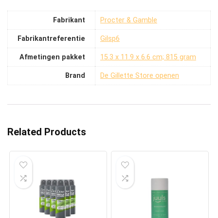
Fabrikant
‎Procter & Gamble
Fabrikantreferentie
‎Gilsp6
Afmetingen pakket
‎15.3 x 11.9 x 6.6 cm; 815 gram
Brand
De Gillette Store openen
Related Products