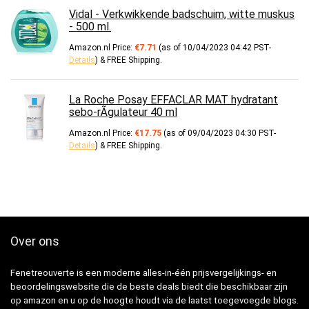
Vidal - Verkwikkende badschuim, witte muskus
- 500 ml.
Amazon.nl Price:
€
7.71
(as of 10/04/2023 04:42 PST-
Details
)
&
FREE Shipping
.
La Roche Posay EFFACLAR MAT hydratant
sebo-rÃgulateur 40 ml
Amazon.nl Price:
€
17.75
(as of 09/04/2023 04:30 PST-
Details
)
&
FREE Shipping
.
Over ons
Fenetreouverte is een moderne alles-in-één prijsvergelijkings- en
beoordelingswebsite die de beste deals biedt die beschikbaar zijn
op amazon en u op de hoogte houdt via de laatst toegevoegde blogs.