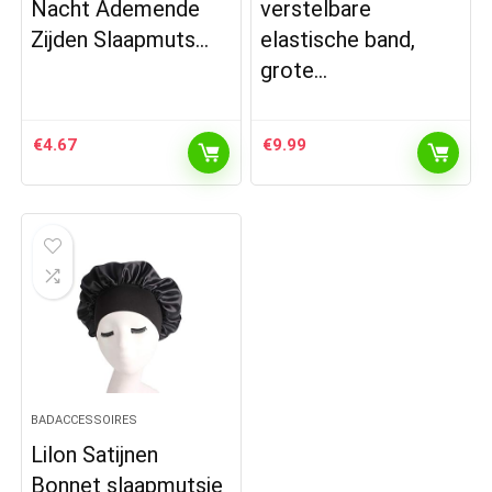
Nacht Ademende
verstelbare
Zijden Slaapmuts…
elastische band,
grote…
€
4.67
€
9.99
BADACCESSOIRES
Lilon Satijnen
Bonnet slaapmutsje