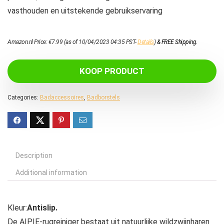
vasthouden en uitstekende gebruikservaring
Amazon.nl Price:
€
7.99
(as of 10/04/2023 04:35 PST-
Details
)
&
FREE Shipping
.
KOOP PRODUCT
Categories:
Badaccessoires
,
Badborstels
Description
Additional information
Kleur:
Antislip.
De AIPIE-rugreiniger bestaat uit natuurlijke wildzwijnharen