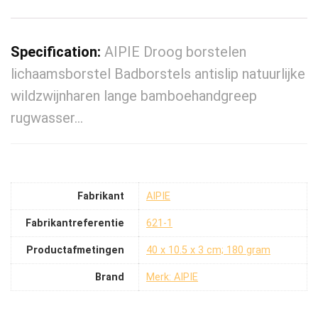
Specification:
AIPIE Droog borstelen
lichaamsborstel Badborstels antislip natuurlijke
wildzwijnharen lange bamboehandgreep
rugwasser…
Fabrikant
‎AIPIE
Fabrikantreferentie
‎621-1
Productafmetingen
‎40 x 10.5 x 3 cm; 180 gram
Brand
Merk: AIPIE