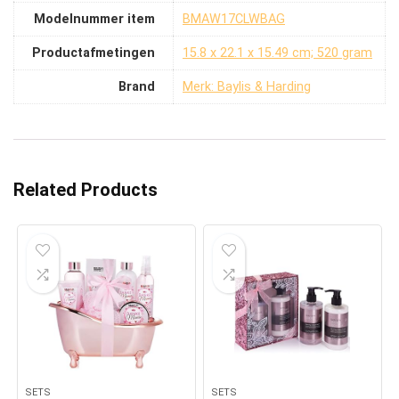
Modelnummer item
‎BMAW17CLWBAG
Productafmetingen
‎15.8 x 22.1 x 15.49 cm; 520 gram
Brand
Merk: Baylis & Harding
Related Products
SETS
SETS