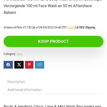
Verzorgende 100 ml Face Wash en 50 ml Aftershave
Balsem
Amazon.nl Price:
€
17.85
(as of 09/04/2023 04:46 PST-
Details
)
&
FREE Shipping
.
KOOP PRODUCT
Category:
Sets
Description
Additional information
Baylis & Harding’s Citrus, Lime & Mint Wash Bag maakt een