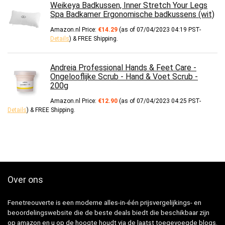
Weikeya Badkussen, Inner Stretch Your Legs
Spa Badkamer Ergonomische badkussens (wit)
Amazon.nl Price:
€
14.29
(as of 07/04/2023 04:19 PST-
Details
)
&
FREE Shipping
.
Andreia Professional Hands & Feet Care -
Ongelooflijke Scrub - Hand & Voet Scrub -
200g
Amazon.nl Price:
€
12.90
(as of 07/04/2023 04:25 PST-
Details
)
&
FREE Shipping
.
Over ons
Fenetreouverte is een moderne alles-in-één prijsvergelijkings- en
beoordelingswebsite die de beste deals biedt die beschikbaar zijn
op amazon en u op de hoogte houdt via de laatst toegevoegde blogs.