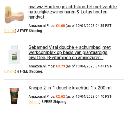
ana wiz Houten gezichtsborstel met zachte
natuurlijke zwijnenharen & Lotus houten
handvat
Amazon.nl Price:
€
4.60
(as of 10/04/2023 04:35 PST-
Details
)
&
FREE Shipping
.
Sebamed Vital douche + schuimbad, met
werkcomplex op basis van plantaardige
eiwitten, B-vitaminen en aminozuren…
Amazon.nl Price:
€
3.73
(as of 10/04/2023 04:41 PST-
Details
)
&
FREE Shipping
.
Kneipp 2-in-1 douche krachtig, 1 x 200 ml
Amazon.nl Price:
€
2.62
(as of 10/04/2023 04:40 PST-
Details
)
&
FREE Shipping
.