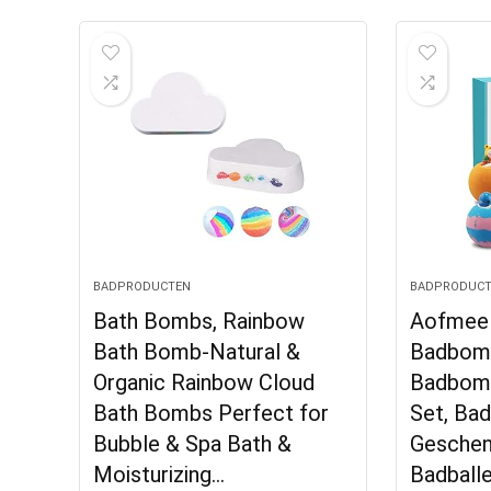
BADPRODUCTEN
BADPRODUCT
Bath Bombs, Rainbow
Aofmee
Bath Bomb-Natural &
Badbomm
Organic Rainbow Cloud
Badbomm
Bath Bombs Perfect for
Set, B
Bubble & Spa Bath &
Geschen
Moisturizing…
Badball