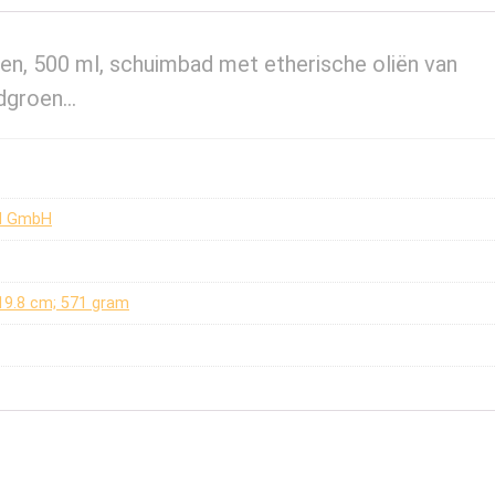
n, 500 ml, schuimbad met etherische oliën van
adgroen…
d GmbH
x 19.8 cm; 571 gram