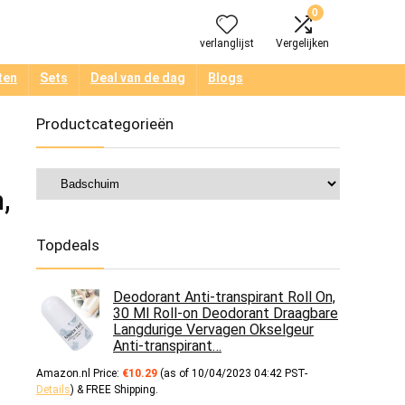
0
verlanglijst
Vergelijken
ten
Sets
Deal van de dag
Blogs
Productcategorieën
,
Topdeals
Deodorant Anti-transpirant Roll On,
30 Ml Roll-on Deodorant Draagbare
Langdurige Vervagen Okselgeur
Anti-transpirant…
Amazon.nl Price:
€
10.29
(as of 10/04/2023 04:42 PST-
Details
)
&
FREE Shipping
.