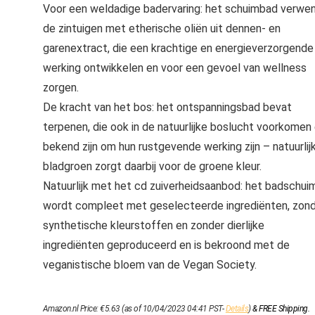
Voor een weldadige badervaring: het schuimbad verwe
de zintuigen met etherische oliën uit dennen- en
garenextract, die een krachtige en energieverzorgende
werking ontwikkelen en voor een gevoel van wellness
zorgen.
De kracht van het bos: het ontspanningsbad bevat
terpenen, die ook in de natuurlijke boslucht voorkomen
bekend zijn om hun rustgevende werking zijn – natuurlij
bladgroen zorgt daarbij voor de groene kleur.
Natuurlijk met het cd zuiverheidsaanbod: het badschui
wordt compleet met geselecteerde ingrediënten, zon
synthetische kleurstoffen en zonder dierlijke
ingrediënten geproduceerd en is bekroond met de
veganistische bloem van de Vegan Society.
Amazon.nl Price:
€
5.63
(as of 10/04/2023 04:41 PST-
Details
)
&
FREE Shipping
.