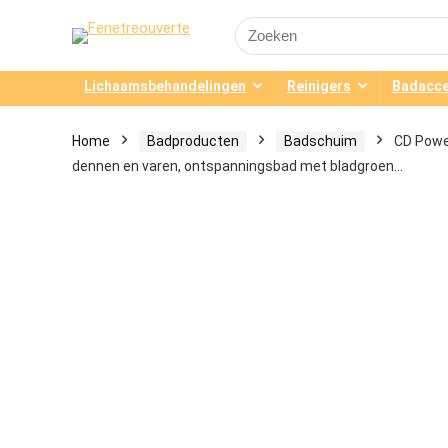
Search
for:
Lichaamsbehandelingen
Reinigers
Badacce
Home
Badproducten
Badschuim
CD Powe
dennen en varen, ontspanningsbad met bladgroen…