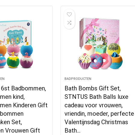
EN
BADPRODUCTEN
 6st Badbommen,
Bath Bombs Gift Set,
en kind,
STNTUS Bath Balls luxe
en Kinderen Gift
cadeau voor vrouwen,
adbommen
vriendin, moeder, perfecte
ken Set,
Valentijnsdag Christmas
en Vrouwen Gift
Bath…