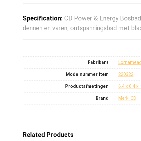
Specification:
CD Power & Energy Bosbade
dennen en varen, ontspanningsbad met bl
Fabrikant
‎Lornamea
Modelnummer item
‎220322
Productafmetingen
‎6.4 x 6.4 
Brand
Merk: CD
Related Products