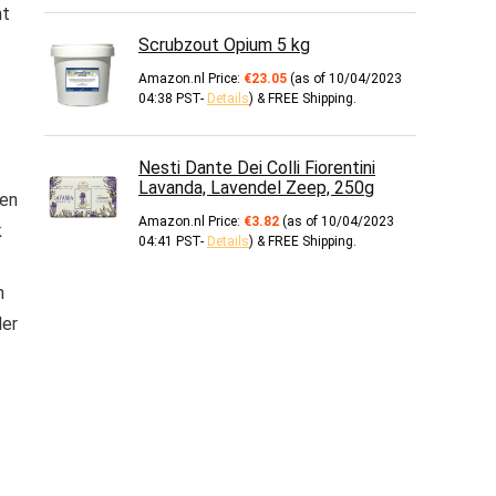
nt
Scrubzout Opium 5 kg
Amazon.nl Price:
€
23.05
(as of 10/04/2023
04:38 PST-
Details
)
&
FREE Shipping
.
Nesti Dante Dei Colli Fiorentini
Lavanda, Lavendel Zeep, 250g
 en
Amazon.nl Price:
€
3.82
(as of 10/04/2023
k
04:41 PST-
Details
)
&
FREE Shipping
.
m
der