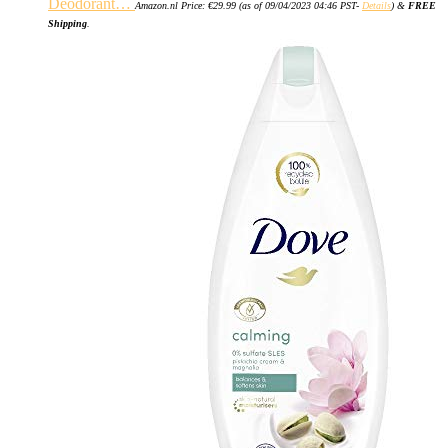
Deodorant…
Amazon.nl Price:
€
29.99
(as of 09/04/2023 04:46 PST-
Details
)
&
FREE
Shipping
.