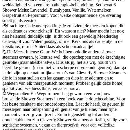
weldadigheid van een aromatherapie-behandeling. Set bevat 6
Shower Melts: Lavendel, Eucalyptus, Vanille, Watermeloen,
Grapefruit en Pepermunt. Voor welke ontspannende spa-ervaring
smelt jij als eerste?
🎁Prachtige Cadeauverpakking: Je zult zien, de meesten kopen dit
als cadeautjes voor zichzelf! En waarom niet? Maar mocht het nog
niet helemaal duidelijk zijn, is dit ook een geweldig Moederdag
cadeau, of voor Valentijnsdag, of met Kerstmis als cadeautje in de
kerstkous, of met Sinterklaas als schoencadeautje!
💪De Meest Intense Geur: We hebben ook die andere shower
steamers ervaren, je kent ze wel, die opscheppen met de krachtigste
geurolie (maar allesbehalve). Dus als jij, net als wij, houdt van
heerlijke geuren (maar niet van scherpe en vreemde geuren), dan ga
je dol zijn op de natuurlijke aroma’s van Cleverfy Shower Steamers
die je in staat stellen om langzaam en diep in te ademen en te
genieten van elk therapeutisch moment. Probeer gelijk deze home
spa kit voor wellness thuis, en aanschouw.
🚿Wegsmelten En Wegdromen: Leg gewoon een van jouw
bruisende Shower Steamers in een hoek van je douchecabine. Voor
het beste resultaat: niet onderdompelen. Laat de heerlijke geuren je
meeslepen naar ontspanning en geniet van je kleine, maar fijne
moment van zorg voor jezelf. En in tegenstelling tot andere
douchetabletten zijn Cleverfy Shower Steamers anti-slip, veilig voor
septische systemen, vegan en dierproefvrij voor een volledige