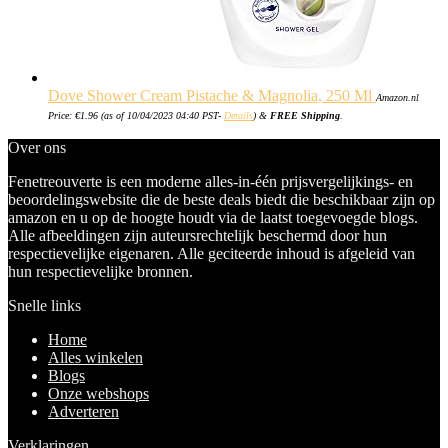
Dove Shower Cream Pistache & Magnolia, 250 Ml
Amazon.nl
Price:
€
1.96
(as of 10/04/2023 04:40 PST-
Details
)
&
FREE Shipping
.
Over ons
Fenetreouverte is een moderne alles-in-één prijsvergelijkings- en
beoordelingswebsite die de beste deals biedt die beschikbaar zijn op
amazon en u op de hoogte houdt via de laatst toegevoegde blogs.
Alle afbeeldingen zijn auteursrechtelijk beschermd door hun
respectievelijke eigenaren. Alle geciteerde inhoud is afgeleid van
hun respectievelijke bronnen.
Snelle links
Home
Alles winkelen
Blogs
Onze webshops
Adverteren
Verklaringen