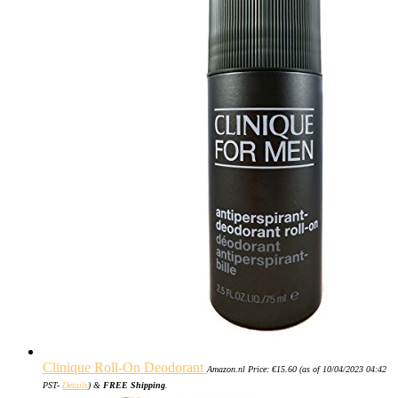
Clinique Roll-On Deodorant
Amazon.nl Price:
€
15.60
(as of 10/04/2023 04:42
PST-
Details
)
&
FREE Shipping
.