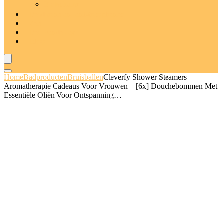
Badschuim
Deodorants and anti-transpiranten
Sets
Deal van de dag
Blogs
Home
Badproducten
Bruisballen
Cleverfy Shower Steamers –
Aromatherapie Cadeaus Voor Vrouwen – [6x] Douchebommen Met
Essentiële Oliën Voor Ontspanning…