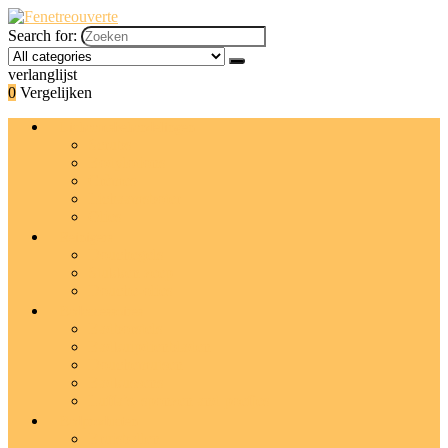
Search for:
verlanglijst
0
Vergelijken
Lichaamsbehandelingen
Scrubs
Bodylotions
Crèmes
Lichaamsboter
Olies
Reinigers
Douchegels
Stukken zeep
Douche-olies
Badaccessoires
Badborstels
Badkuipdienbladen
Douchemutsen
Badkussens
Luffa’s, sponzen and poefjes
Badproducten
Bruisballen