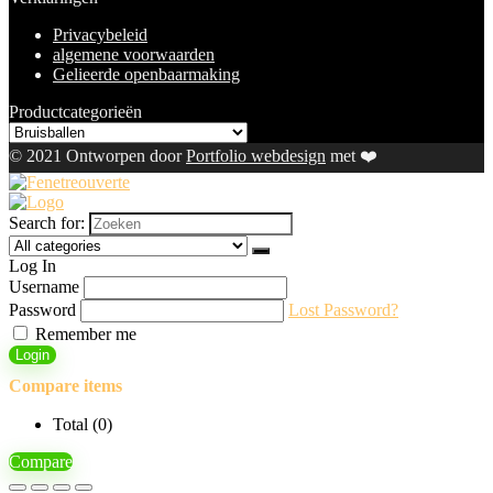
Privacybeleid
algemene voorwaarden
Gelieerde openbaarmaking
Productcategorieën
© 2021 Ontworpen door
Portfolio webdesign
met ❤️
Search for:
Log In
Username
Password
Lost Password?
Remember me
Login
Compare items
Total (
0
)
Compare