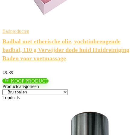
Badproducten
Badbal met etherische olie, vochtinbrengende
badbal, 110 g Verwijder dode huid Huidreiniging
Baden voor voetmassage
€
9.39
KOOP PRODUCT
Productcategorieën
Topdeals