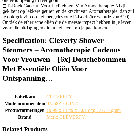
onderdompeling in feel-good.
📗E-Boek Cadeau, Voor Liefhebbers Van Aromatherapie: Als jij
gek bent op lekkere geuren en de kracht van Aromatherapie, dan zul
je ook gek zijn op het meegeleverde E-Boek (ter waarde van €10).
Ontdek de etherische oliën die de meeste impact hebben in je leven,
voor alle uitdagingen die in het leven op je pad komen.
Specification:
Cleverfy Shower
Steamers – Aromatherapie Cadeaus
Voor Vrouwen – [6x] Douchebommen
Met Essentiële Oliën Voor
Ontspanning…
Fabrikant
‎CLEVERFY
Modelnummer item
‎9Z-68A7-GIND
Productafmetingen
‎19.99 x 13.49 x 2.01 cm; 272.16 gram
Brand
Merk: CLEVERFY
Related Products