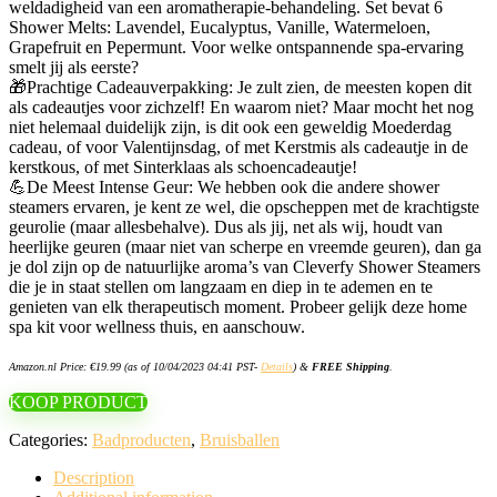
weldadigheid van een aromatherapie-behandeling. Set bevat 6
Shower Melts: Lavendel, Eucalyptus, Vanille, Watermeloen,
Grapefruit en Pepermunt. Voor welke ontspannende spa-ervaring
smelt jij als eerste?
🎁Prachtige Cadeauverpakking: Je zult zien, de meesten kopen dit
als cadeautjes voor zichzelf! En waarom niet? Maar mocht het nog
niet helemaal duidelijk zijn, is dit ook een geweldig Moederdag
cadeau, of voor Valentijnsdag, of met Kerstmis als cadeautje in de
kerstkous, of met Sinterklaas als schoencadeautje!
💪De Meest Intense Geur: We hebben ook die andere shower
steamers ervaren, je kent ze wel, die opscheppen met de krachtigste
geurolie (maar allesbehalve). Dus als jij, net als wij, houdt van
heerlijke geuren (maar niet van scherpe en vreemde geuren), dan ga
je dol zijn op de natuurlijke aroma’s van Cleverfy Shower Steamers
die je in staat stellen om langzaam en diep in te ademen en te
genieten van elk therapeutisch moment. Probeer gelijk deze home
spa kit voor wellness thuis, en aanschouw.
Amazon.nl Price:
€
19.99
(as of 10/04/2023 04:41 PST-
Details
)
&
FREE Shipping
.
KOOP PRODUCT
Categories:
Badproducten
,
Bruisballen
Description