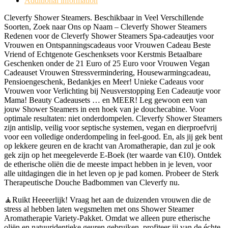
Additional information
Cleverfy Shower Steamers. Beschikbaar in Veel Verschillende
Soorten, Zoek naar Ons op Naam – Cleverfy Shower Steamers
Redenen voor de Cleverfy Shower Steamers Spa-cadeautjes voor
Vrouwen en Ontspanningscadeaus voor Vrouwen Cadeau Beste
Vriend of Echtgenote Geschenksets voor Kerstmis Betaalbare
Geschenken onder de 21 Euro of 25 Euro voor Vrouwen Vegan
Cadeauset Vrouwen Stressvermindering, Housewarmingcadeau,
Pensioengeschenk, Bedankjes en Meer! Unieke Cadeaus voor
Vrouwen voor Verlichting bij Neusverstopping Een Cadeautje voor
Mama! Beauty Cadeausets … en MEER! Leg gewoon een van
jouw Shower Steamers in een hoek van je douchecabine. Voor
optimale resultaten: niet onderdompelen. Cleverfy Shower Steamers
zijn antislip, veilig voor septische systemen, vegan en dierproefvrij
voor een volledige onderdompeling in feel-good. En, als jij gek bent
op lekkere geuren en de kracht van Aromatherapie, dan zul je ook
gek zijn op het meegeleverde E-Boek (ter waarde van €10). Ontdek
de etherische oliën die de meeste impact hebben in je leven, voor
alle uitdagingen die in het leven op je pad komen. Probeer de Sterk
Therapeutische Douche Badbommen van Cleverfy nu.
🧘Ruikt Heeeerlijk! Vraag het aan de duizenden vrouwen die de
stress al hebben laten wegsmelten met ons Shower Steamer
Aromatherapie Variety-Pakket. Omdat we alleen pure etherische
oliën en natuuridentieke geuren gebruiken, profiteer jij van de échte