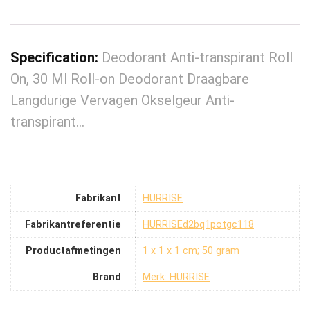
Specification:
Deodorant Anti-transpirant Roll
On, 30 Ml Roll-on Deodorant Draagbare
Langdurige Vervagen Okselgeur Anti-
transpirant…
Fabrikant
‎HURRISE
Fabrikantreferentie
‎HURRISEd2bq1potgc118
Productafmetingen
‎1 x 1 x 1 cm; 50 gram
Brand
Merk: HURRISE