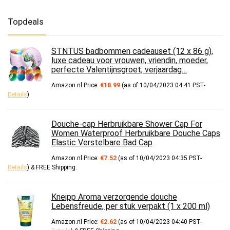
Topdeals
STNTUS badbommen cadeauset (12 x 86 g),
luxe cadeau voor vrouwen, vriendin, moeder,
perfecte Valentijnsgroet, verjaardag…
Amazon.nl Price:
€
18.99
(as of 10/04/2023 04:41 PST-
Details
)
Douche-cap Herbruikbare Shower Cap For
Women Waterproof Herbruikbare Douche Caps
Elastic Verstelbare Bad Cap
Amazon.nl Price:
€
7.52
(as of 10/04/2023 04:35 PST-
Details
)
&
FREE Shipping
.
Kneipp Aroma verzorgende douche
Lebensfreude, per stuk verpakt (1 x 200 ml)
Amazon.nl Price:
€
2.62
(as of 10/04/2023 04:40 PST-