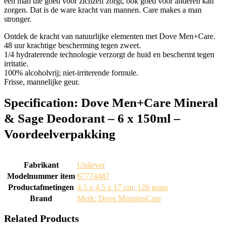
een man die goed voor zichzelf zorgt, ook goed voor anderen kan
zorgen. Dat is de ware kracht van mannen. Care makes a man
stronger.
Ontdek de kracht van natuurlijke elementen met Dove Men+Care.
48 uur krachtige bescherming tegen zweet.
1/4 hydraterende technologie verzorgt de huid en beschermt tegen
irritatie.
100% alcoholvrij; niet-irriterende formule.
Frisse, mannelijke geur.
Specification:
Dove Men+Care Mineral
& Sage Deodorant – 6 x 150ml –
Voordeelverpakking
Fabrikant
‎Unilever
Modelnummer item
‎67774487
Productafmetingen
‎4.5 x 4.5 x 17 cm; 126 gram
Brand
Merk: Dove MenplusCare
Related Products