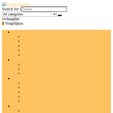
Search for:
verlanglijst
0
Vergelijken
Lichaamsbehandelingen
Scrubs
Bodylotions
Crèmes
Lichaamsboter
Olies
Reinigers
Douchegels
Stukken zeep
Douche-olies
Badaccessoires
Badborstels
Badkuipdienbladen
Douchemutsen
Badkussens
Luffa’s, sponzen and poefjes
Badproducten
Bruisballen