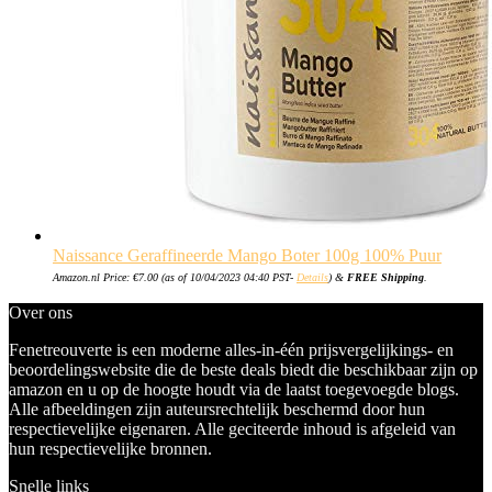
Naissance Geraffineerde Mango Boter 100g 100% Puur
Amazon.nl Price:
€
7.00
(as of 10/04/2023 04:40 PST-
Details
)
&
FREE Shipping
.
Over ons
Fenetreouverte is een moderne alles-in-één prijsvergelijkings- en
beoordelingswebsite die de beste deals biedt die beschikbaar zijn op
amazon en u op de hoogte houdt via de laatst toegevoegde blogs.
Alle afbeeldingen zijn auteursrechtelijk beschermd door hun
respectievelijke eigenaren. Alle geciteerde inhoud is afgeleid van
hun respectievelijke bronnen.
Snelle links