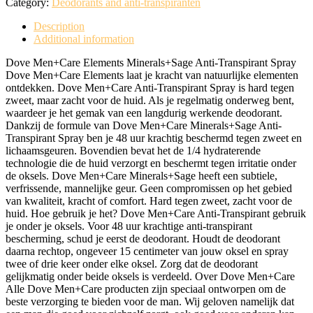
Category:
Deodorants and anti-transpiranten
Description
Additional information
Dove Men+Care Elements Minerals+Sage Anti-Transpirant Spray
Dove Men+Care Elements laat je kracht van natuurlijke elementen
ontdekken. Dove Men+Care Anti-Transpirant Spray is hard tegen
zweet, maar zacht voor de huid. Als je regelmatig onderweg bent,
waardeer je het gemak van een langdurig werkende deodorant.
Dankzij de formule van Dove Men+Care Minerals+Sage Anti-
Transpirant Spray ben je 48 uur krachtig beschermd tegen zweet en
lichaamsgeuren. Bovendien bevat het de 1/4 hydraterende
technologie die de huid verzorgt en beschermt tegen irritatie onder
de oksels. Dove Men+Care Minerals+Sage heeft een subtiele,
verfrissende, mannelijke geur. Geen compromissen op het gebied
van kwaliteit, kracht of comfort. Hard tegen zweet, zacht voor de
huid. Hoe gebruik je het? Dove Men+Care Anti-Transpirant gebruik
je onder je oksels. Voor 48 uur krachtige anti-transpirant
bescherming, schud je eerst de deodorant. Houdt de deodorant
daarna rechtop, ongeveer 15 centimeter van jouw oksel en spray
twee of drie keer onder elke oksel. Zorg dat de deodorant
gelijkmatig onder beide oksels is verdeeld. Over Dove Men+Care
Alle Dove Men+Care producten zijn speciaal ontworpen om de
beste verzorging te bieden voor de man. Wij geloven namelijk dat