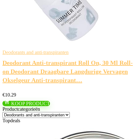
Deodorants and anti-transpiranten
Deodorant Anti-transpirant Roll On, 30 Ml Roll-
on Deodorant Draagbare Langdurige Vervagen
Okselgeur Anti-transpirant…
€
10.29
KOOP PRODUCT
Productcategorieën
Topdeals