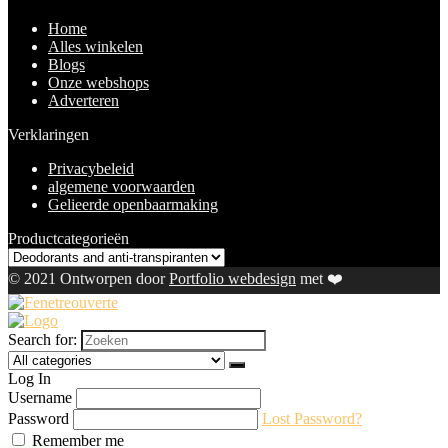
Home
Alles winkelen
Blogs
Onze webshops
Adverteren
Verklaringen
Privacybeleid
algemene voorwaarden
Gelieerde openbaarmaking
Productcategorieën
© 2021 Ontworpen door
Portfolio webdesign
met ❤️
Search for:
Log In
Username
Password
Lost Password?
Remember me