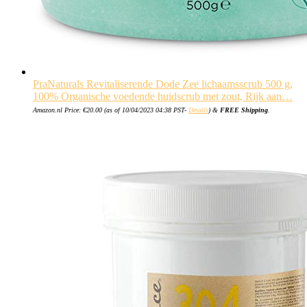
PraNaturals Revitaliserende Dode Zee lichaamsscrub 500 g,
100% Organische voedende huidscrub met zout, Rijk aan…
Amazon.nl Price:
€
20.00
(as of 10/04/2023 04:38 PST-
Details
)
&
FREE Shipping
.