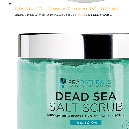
Titlte: Nivea Men, Nivea for Men Creme 150 ml (1 Stuk)
Amazon.nl Price:
€
2.94
(as of 10/04/2023 04:38 PST-
Details
)
&
FREE Shipping
.