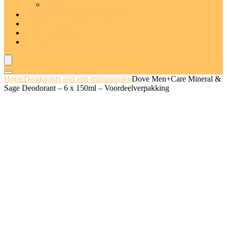
Badschuim
Deodorants and anti-transpiranten
Sets
Deal van de dag
Blogs
Home
Deodorants and anti-transpiranten
Dove Men+Care Mineral &
Sage Deodorant – 6 x 150ml – Voordeelverpakking