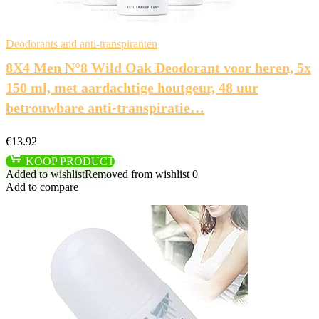
Deodorants and anti-transpiranten
8X4 Men N°8 Wild Oak Deodorant voor heren, 5x
150 ml, met aardachtige houtgeur, 48 uur
betrouwbare anti-transpiratie…
€
13.92
KOOP PRODUCT
Added to wishlist
Removed from wishlist
0
Add to compare