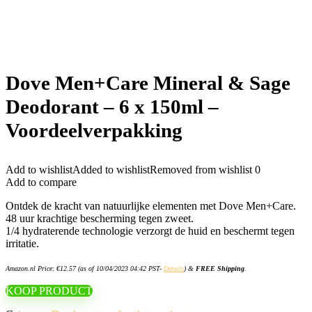
Dove Men+Care Mineral & Sage
Deodorant – 6 x 150ml –
Voordeelverpakking
Add to wishlist
Added to wishlist
Removed from wishlist
0
Add to compare
Ontdek de kracht van natuurlijke elementen met Dove Men+Care.
48 uur krachtige bescherming tegen zweet.
1/4 hydraterende technologie verzorgt de huid en beschermt tegen
irritatie.
Amazon.nl Price:
€
12.57
(as of 10/04/2023 04:42 PST-
Details
)
&
FREE Shipping
.
KOOP PRODUCT