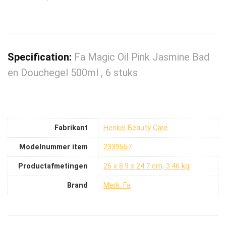
Specification:
Fa Magic Oil Pink Jasmine Bad
en Douchegel 500ml , 6 stuks
Fabrikant
‎Henkel Beauty Care
Modelnummer item
‎2339557
Productafmetingen
‎26 x 8.9 x 24.7 cm; 3.46 kg
Brand
Merk: Fa