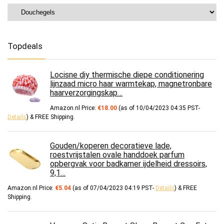
Topdeals
Locisne diy thermische diepe conditionering
lijnzaad micro haar warmtekap, magnetronbare
haarverzorgingskap…
Amazon.nl Price:
€
18.00
(as of 10/04/2023 04:35 PST-
Details
)
&
FREE Shipping
.
Gouden/koperen decoratieve lade,
roestvrijstalen ovale handdoek parfum
opbergvak voor badkamer ijdelheid dressoirs,
9,1…
Amazon.nl Price:
€
5.04
(as of 07/04/2023 04:19 PST-
Details
)
&
FREE
Shipping
.