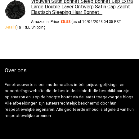
Vrouwen Satin Bonnet Sleep Bonnet Cap Extra
Large Double Layer Ontwerp Satin Cap Zacht
Elastisch Sleeping Haar Bonnet…
Amazon.nl Price:
€
5.58
(as of 10/04/2023 04:35 PST-
Details
)
&
FREE Shipping
.
Over ons
Fenetreouverte is een moderne alles-in-één prijsvergelijkings- en
beoordelingswebsite die de beste deals biedt die beschikbaar zijn
op amazon en u op de hoogte houdt via de laatst toegevoegde blogs.
Alle afbeeldingen zijn auteursrechtelijk beschermd door hun
respectievelijke eigenaren. Alle geciteerde inhoud is afgeleid van hun
respectievelijke bronnen.