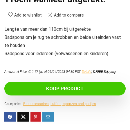
Add to wishlist
Add to compare
Lengte van meer dan 110cm bij uitgerekte
Badspons om je rug te schrobben en beide uiteinden vast
te houden
Badspons voor iedereen (volwassenen en kinderen)
Amazon.nl Price:
€
11.77
(as of 09/04/2023 04:30 PST-
Details
)
&
FREE Shipping
.
KOOP PRODUCT
Categories:
Badaccessoires
,
Luffa's, sponzen and poefjes