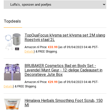
Topdeals
TopQuaFocus klysma set klysma set 2M slang
Roestvrij staal 2L
Amazon.nl Price:
€
33.99
(as of 09/04/2023 04:46 PST-
Details
)
&
FREE Shipping
.
BRUBAKER Cosmetics Bad en Body Set -
Lavendel Munt Geur - 12-delige Cadeauset in
Decoratieve Jute Box
Amazon.nl Price:
€
29.99
(as of 09/04/2023 04:46 PST-
Details
)
&
FREE Shipping
.
Himalaya Herbals Smoothing Foot Scrub, 150
Ml