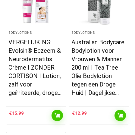
BODYLOTIONS
BODYLOTIONS
VERGELIJKING:
Australian Bodycare
Evolsin® Eczeem &
Bodylotion voor
Neurodermatitis
Vrouwen & Mannen
Crème I ZONDER
200 ml | Tea Tree
CORTISON I Lotion,
Olie Bodylotion
zalf voor
tegen een Droge
geïrriteerde, droge…
Huid | Dagelijkse…
€
15.99
€
12.99