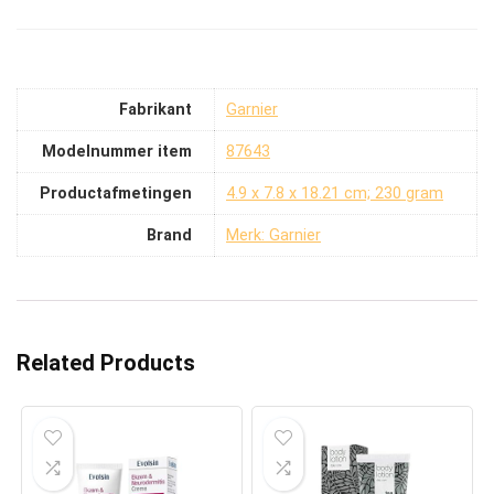
Fabrikant
‎Garnier
Modelnummer item
‎87643
Productafmetingen
‎4.9 x 7.8 x 18.21 cm; 230 gram
Brand
Merk: Garnier
Related Products