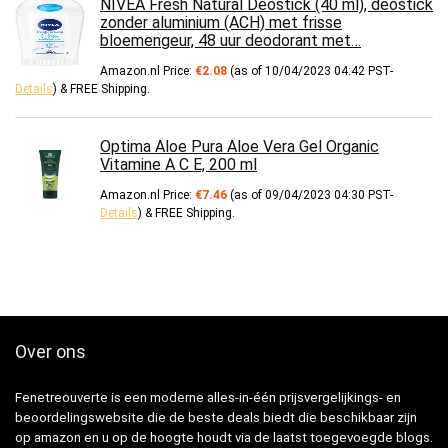
NIVEA Fresh Natural Deostick (40 ml), deostick
zonder aluminium (ACH) met frisse
bloemengeur, 48 uur deodorant met…
Amazon.nl Price:
€
2.08
(as of 10/04/2023 04:42 PST-
Details
)
&
FREE Shipping
.
Optima Aloe Pura Aloe Vera Gel Organic
Vitamine A C E, 200 ml
Amazon.nl Price:
€
7.46
(as of 09/04/2023 04:30 PST-
Details
)
&
FREE Shipping
.
Over ons
Fenetreouverte is een moderne alles-in-één prijsvergelijkings- en
beoordelingswebsite die de beste deals biedt die beschikbaar zijn
op amazon en u op de hoogte houdt via de laatst toegevoegde blogs.