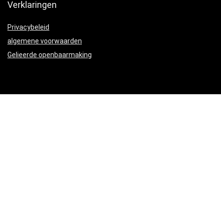
Verklaringen
Privacybeleid
algemene voorwaarden
Gelieerde openbaarmaking
Productcategorieën
© 2021 Ontworpen door
Portfolio webdesign
met ❤️