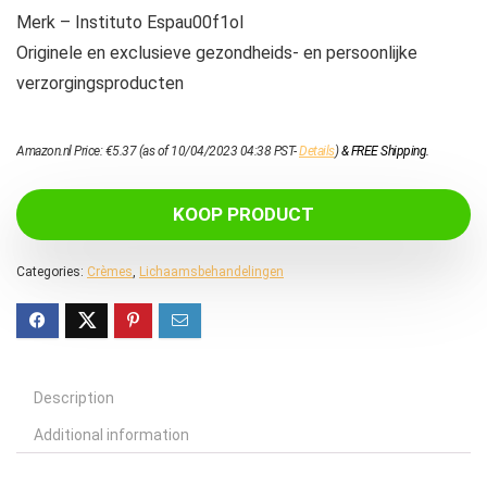
Merk – Instituto Espau00f1ol
Originele en exclusieve gezondheids- en persoonlijke
verzorgingsproducten
Amazon.nl Price:
€
5.37
(as of 10/04/2023 04:38 PST-
Details
)
&
FREE Shipping
.
KOOP PRODUCT
Categories:
Crèmes
,
Lichaamsbehandelingen
Description
Additional information