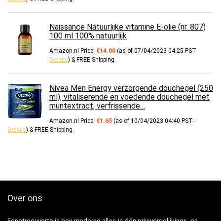
Naissance Natuurlijke vitamine E-olie (nr. 807)
100 ml 100% natuurlijk
Amazon.nl Price:
€
14.00
(as of 07/04/2023 04:25 PST-
Details
)
&
FREE Shipping
.
Nivea Men Energy verzorgende douchegel (250
ml), vitaliserende en voedende douchegel met
muntextract, verfrissende…
Amazon.nl Price:
€
1.65
(as of 10/04/2023 04:40 PST-
Details
)
&
FREE Shipping
.
Over ons
Fenetreouverte is een moderne alles-in-één prijsvergelijkings- en