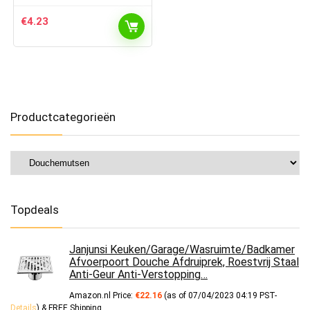
€
4.23
Productcategorieën
Topdeals
Janjunsi Keuken/Garage/Wasruimte/Badkamer
Afvoerpoort Douche Afdruiprek, Roestvrij Staal
Anti-Geur Anti-Verstopping…
Amazon.nl Price:
€
22.16
(as of 07/04/2023 04:19 PST-
Details
)
&
FREE Shipping
.