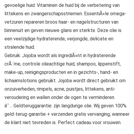
gevoelige huid. Vitaminen de huid bij de verbetering van
littekens en zwangerschapsstriemen. EssentiÃ«le omega-
vetzuren repareren broos haar- en nagelstructuren van
binnenuit en geven nieuwe glans en sterkte. Deze olie is
een veelzijdige hydraterende, verjongde, delicate en
stralende huid.
Gebruik: Jojoba wordt als ingrediÃ«nt in hydraterende
crÃ¨me, controle olieachtige huid, shampoo, lippenstift,
make-up, reinigingsproducten en in gezichts-, hand- en
lichaamslotions gebruikt. Jojoba wordt direct gebruikt om
onzuiverheden, rimpels, acne, puistjes, littekens, anti-
veroudering en wallen onder de ogen te verminderen.
â˜… Geldteruggarantie: zijn langdurige olie. Wij geven 100%
geld-terug-garantie + verzenden gratis vervanging, wanneer
de klant niet tevreden is. Perfect cadeau voor vrouwen.