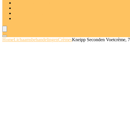
Deodorants and anti-transpiranten
Sets
Deal van de dag
Blogs
Home
Lichaamsbehandelingen
Crèmes
Kneipp Seconden Voetcrème, 75