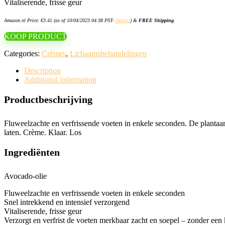
Vitaliserende, frisse geur
Amazon.nl Price:
€
3.41
(as of 10/04/2023 04:38 PST-
Details
)
&
FREE Shipping
.
KOOP PRODUCT
Categories:
Crèmes
,
Lichaamsbehandelingen
Description
Additional information
Productbeschrijving
Fluweelzachte en verfrissende voeten in enkele seconden. De plantaa
laten. Crème. Klaar. Los
Ingrediënten
Avocado-olie
Fluweelzachte en verfrissende voeten in enkele seconden
Snel intrekkend en intensief verzorgend
Vitaliserende, frisse geur
Verzorgt en verfrist de voeten merkbaar zacht en soepel – zonder een k