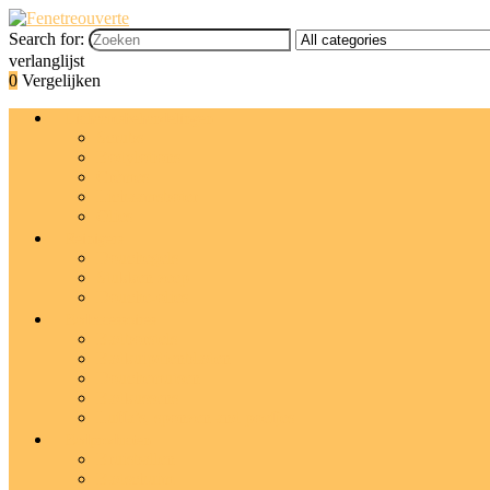
Search for:
verlanglijst
0
Vergelijken
Lichaamsbehandelingen
Scrubs
Bodylotions
Crèmes
Lichaamsboter
Olies
Reinigers
Douchegels
Stukken zeep
Douche-olies
Badaccessoires
Badborstels
Badkuipdienbladen
Douchemutsen
Badkussens
Luffa’s, sponzen and poefjes
Badproducten
Bruisballen
Badschuim