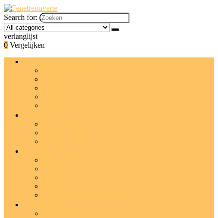
Search for:
verlanglijst
0
Vergelijken
Lichaamsbehandelingen
Scrubs
Bodylotions
Crèmes
Lichaamsboter
Olies
Reinigers
Douchegels
Stukken zeep
Douche-olies
Badaccessoires
Badborstels
Badkuipdienbladen
Douchemutsen
Badkussens
Luffa’s, sponzen and poefjes
Badproducten
Bruisballen