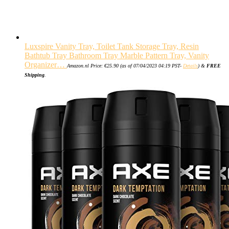
Luxspire Vanity Tray, Toilet Tank Storage Tray, Resin
Bathtub Tray Bathroom Tray Marble Pattern Tray, Vanity
Organizer…
Amazon.nl Price:
€
25.90
(as of 07/04/2023 04:19 PST-
Details
)
&
FREE
Shipping
.