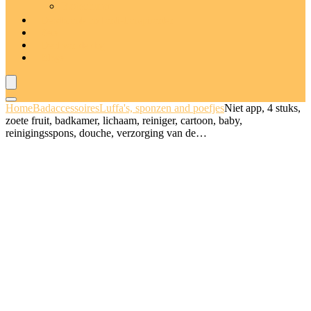
Badschuim
Deodorants and anti-transpiranten
Sets
Deal van de dag
Blogs
Home
Badaccessoires
Luffa's, sponzen and poefjes
Niet app, 4 stuks,
zoete fruit, badkamer, lichaam, reiniger, cartoon, baby,
reinigingsspons, douche, verzorging van de…