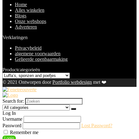
Home
Alles winkelen
Blogs
Onze webshops
Adverteren
Verklaringen
Privacybeleid
algemene voorwaarden
Gelieerde openbaarmaking
Productcategorieën
© 2021 Ontworpen door
Portfolio webdesign
met ❤️
Search for:
Log In
Username
Password
Lost Password?
Remember me
Login