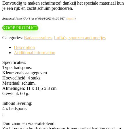
Eenvoudig te maken schuimstof: dankzij het speciale materiaal kun
je een rijk en zacht schuim produceren.
Amazon.nl Price:
€
7.44
(as of 09/04/2023 04:30 PST-
Details
)
KOOP PRODUCT
Categories:
Badaccessoires
,
Luffa's, sponzen and poefjes
Description
Additional information
Specificaties:
Type: badspons.
Kleur: zoals aangegeven.
Hoeveelheid: 4 stuks.
Materiaal: schuim.
Afmetingen: 11 x 11,5 x 3 cm.
Gewicht: 60 g.
Inhoud levering:
4 x badspons.
;
Duurzaam en waterafstotend:
Zacht voor de huid: deze badspons is een perfect badgereedschap