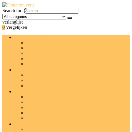
Search for:
verlanglijst
0
Vergelijken
Lichaamsbehandelingen
Scrubs
Bodylotions
Crèmes
Lichaamsboter
Olies
Reinigers
Douchegels
Stukken zeep
Douche-olies
Badaccessoires
Badborstels
Badkuipdienbladen
Douchemutsen
Badkussens
Luffa’s, sponzen and poefjes
Badproducten
Bruisballen