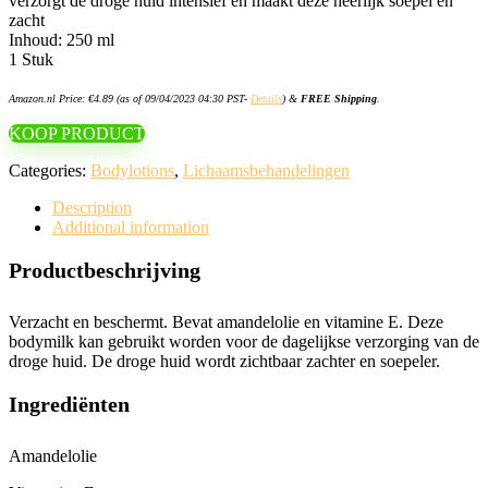
verzorgt de droge huid intensief en maakt deze heerlijk soepel en
zacht
Inhoud: 250 ml
1 Stuk
Amazon.nl Price:
€
4.89
(as of 09/04/2023 04:30 PST-
Details
)
&
FREE Shipping
.
KOOP PRODUCT
Categories:
Bodylotions
,
Lichaamsbehandelingen
Description
Additional information
Productbeschrijving
Verzacht en beschermt. Bevat amandelolie en vitamine E. Deze
bodymilk kan gebruikt worden voor de dagelijkse verzorging van de
droge huid. De droge huid wordt zichtbaar zachter en soepeler.
Ingrediënten
Amandelolie