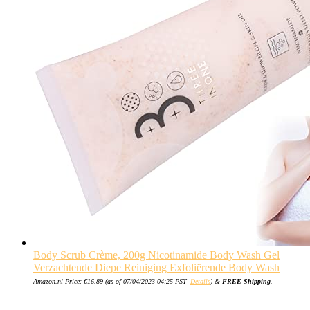
Body Scrub Crème, 200g Nicotinamide Body Wash Gel
Verzachtende Diepe Reiniging Exfoliërende Body Wash
Amazon.nl Price:
€
16.89
(as of 07/04/2023 04:25 PST-
Details
)
&
FREE Shipping
.