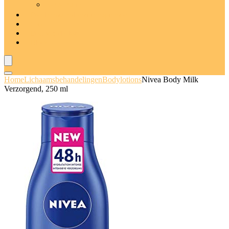
Badschuim
Deodorants and anti-transpiranten
Sets
Deal van de dag
Blogs
Home
Lichaamsbehandelingen
Bodylotions
Nivea Body Milk
Verzorgend, 250 ml