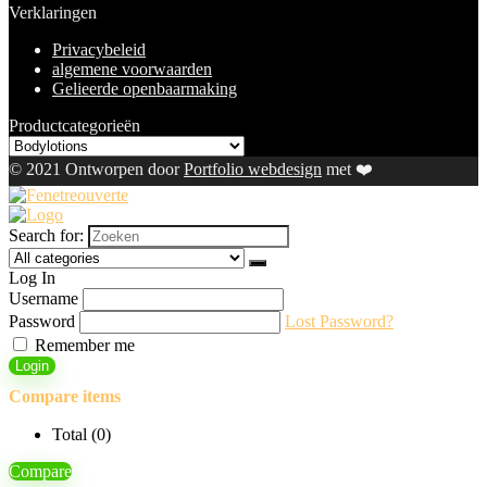
Verklaringen
Privacybeleid
algemene voorwaarden
Gelieerde openbaarmaking
Productcategorieën
© 2021 Ontworpen door
Portfolio webdesign
met ❤️
Search for:
Log In
Username
Password
Lost Password?
Remember me
Login
Compare items
Total (
0
)
Compare