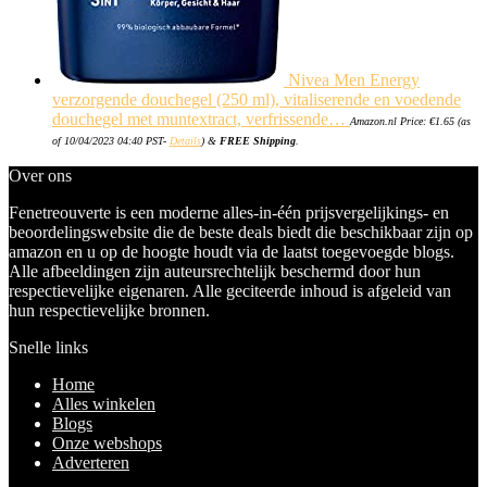
Nivea Men Energy
verzorgende douchegel (250 ml), vitaliserende en voedende
douchegel met muntextract, verfrissende…
Amazon.nl Price:
€
1.65
(as
of 10/04/2023 04:40 PST-
Details
)
&
FREE Shipping
.
Over ons
Fenetreouverte is een moderne alles-in-één prijsvergelijkings- en
beoordelingswebsite die de beste deals biedt die beschikbaar zijn op
amazon en u op de hoogte houdt via de laatst toegevoegde blogs.
Alle afbeeldingen zijn auteursrechtelijk beschermd door hun
respectievelijke eigenaren. Alle geciteerde inhoud is afgeleid van
hun respectievelijke bronnen.
Snelle links
Home
Alles winkelen
Blogs
Onze webshops
Adverteren