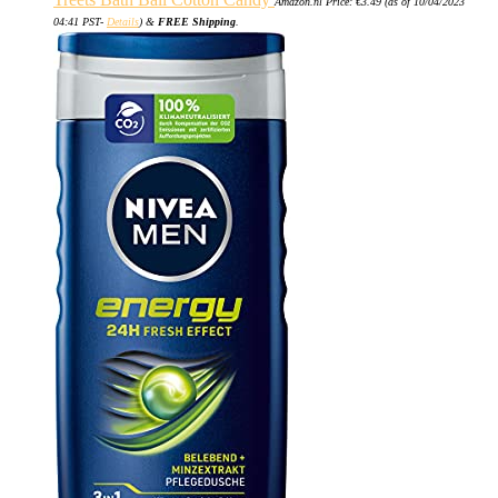
Amazon.nl Price:
€
3.49
(as of 10/04/2023
04:41 PST-
Details
)
&
FREE Shipping
.