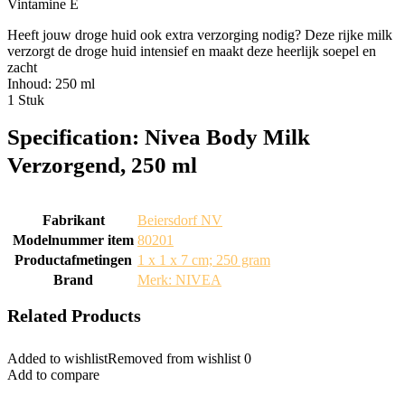
Vintamine E
Heeft jouw droge huid ook extra verzorging nodig? Deze rijke milk
verzorgt de droge huid intensief en maakt deze heerlijk soepel en
zacht
Inhoud: 250 ml
1 Stuk
Specification:
Nivea Body Milk
Verzorgend, 250 ml
Fabrikant
‎Beiersdorf NV
Modelnummer item
‎80201
Productafmetingen
‎1 x 1 x 7 cm; 250 gram
Brand
Merk: NIVEA
Related Products
Added to wishlist
Removed from wishlist
0
Add to compare