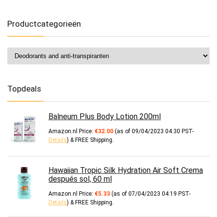
Productcategorieën
Topdeals
Balneum Plus Body Lotion 200ml
Amazon.nl Price:
€
32.00
(as of 09/04/2023 04:30 PST-
Details
)
&
FREE Shipping
.
Hawaiian Tropic Silk Hydration Air Soft Crema
después sol, 60 ml
Amazon.nl Price:
€
5.33
(as of 07/04/2023 04:19 PST-
Details
)
&
FREE Shipping
.