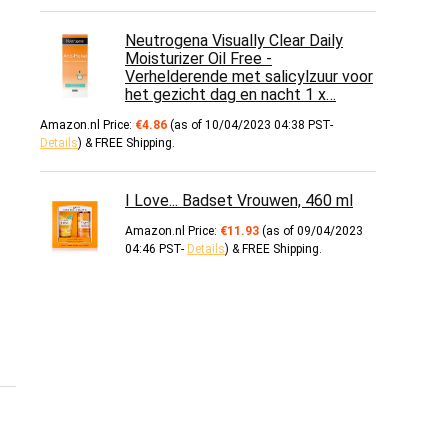
Neutrogena Visually Clear Daily
Moisturizer Oil Free -
Verhelderende met salicylzuur voor
het gezicht dag en nacht 1 x…
Amazon.nl Price:
€
4.86
(as of 10/04/2023 04:38 PST-
Details
)
&
FREE Shipping
.
I Love... Badset Vrouwen, 460 ml
Amazon.nl Price:
€
11.93
(as of 09/04/2023
04:46 PST-
Details
)
&
FREE Shipping
.