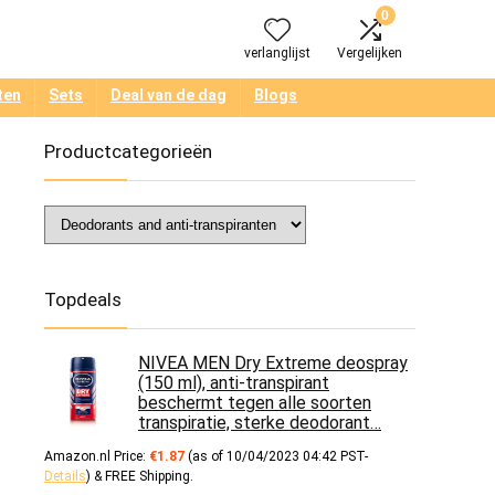
0
verlanglijst
Vergelijken
ten
Sets
Deal van de dag
Blogs
Productcategorieën
0
Topdeals
NIVEA MEN Dry Extreme deospray
(150 ml), anti-transpirant
beschermt tegen alle soorten
transpiratie, sterke deodorant…
Amazon.nl Price:
€
1.87
(as of 10/04/2023 04:42 PST-
Details
)
&
FREE Shipping
.