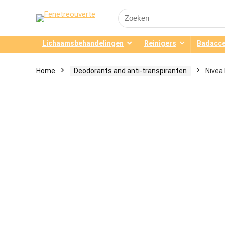
Search
for:
Lichaamsbehandelingen
Reinigers
Badacce
Home
Deodorants and anti-transpiranten
Nivea 