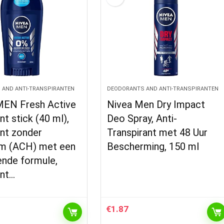
 AND ANTI-TRANSPIRANTEN
DEODORANTS AND ANTI-TRANSPIRANTEN
EN Fresh Active
Nivea Men Dry Impact
t stick (40 ml),
Deo Spray, Anti-
nt zonder
Transpirant met 48 Uur
um (ACH) met een
Bescherming, 150 ml
ende formule,
nt…
€
1.87