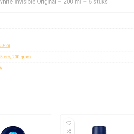
hite Invisible Original – 200 ml – 6 stuks
00-28
x 5 cm; 200 gram
A