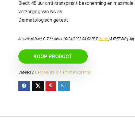
Biedt 48 uur anti-transpirant bescherming en maximale
verzorging van Nivea
Dermatologisch getest
Amazon.nl Price:
€
17.66
(as of 10/04/2023 04:42 PST-
Details
)
&
FREE Shipping
.
KOOP PRODUCT
Category:
Deodorants and anti-transpiranten