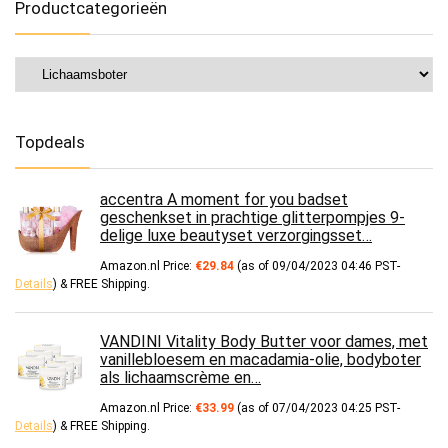
Productcategorieën
Topdeals
accentra A moment for you badset
geschenkset in prachtige glitterpompjes 9-
delige luxe beautyset verzorgingsset…
Amazon.nl Price:
€
29.84
(as of 09/04/2023 04:46 PST-
Details
)
&
FREE Shipping
.
VANDINI Vitality Body Butter voor dames, met
vanillebloesem en macadamia-olie, bodyboter
als lichaamscrème en…
Amazon.nl Price:
€
33.99
(as of 07/04/2023 04:25 PST-
Details
)
&
FREE Shipping
.