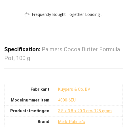
Frequently Bought Together Loading...
Specification:
Palmers Cocoa Butter Formula
Pot, 100 g
Fabrikant
‎Kuypers & Co. BV
Modelnummer item
‎4000-6EU
Productafmetingen
‎3.8 x 3.8 x 20.3 cm; 125 gram
Brand
Merk: Palmer's