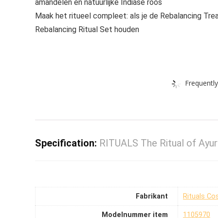
amandelen en natuurlijke Indiase roos
Maak het ritueel compleet: als je de Rebalancing Trea
Rebalancing Ritual Set houden
Frequently
Specification:
RITUALS The Ritual of Ayu
Fabrikant
‎Rituals C
Modelnummer item
‎1105970