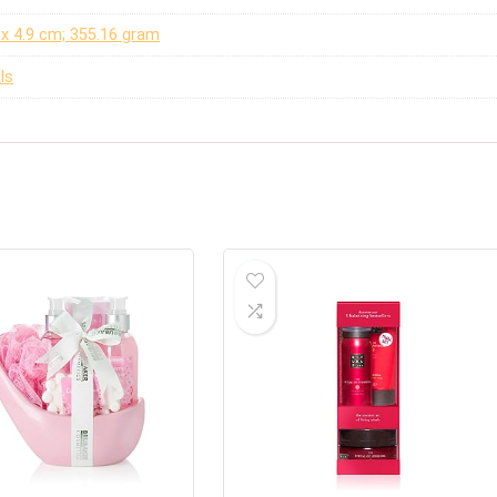
4 x 4.9 cm; 355.16 gram
ls