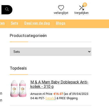
0
verlanglijst
Vergelijken
ten
Sets
Deal van de dag
Blogs
Productcategorieën
Topdeals
M & A Mam Baby Doblepack Anti-
koliek - 310 g
en
Amazon.nl Price:
€
16.07
(as of 09/04/2023
04:46 PST-
Details
)
&
FREE Shipping
.
an