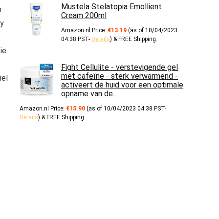
Mustela Stelatopia Emollient
n
Cream 200ml
ry
Amazon.nl Price:
€
13.19
(as of 10/04/2023
04:38 PST-
Details
)
&
FREE Shipping
.
ie
Fight Cellulite - verstevigende gel
met cafeïne - sterk verwarmend -
iel
activeert de huid voor een optimale
opname van de…
Amazon.nl Price:
€
15.90
(as of 10/04/2023 04:38 PST-
Details
)
&
FREE Shipping
.