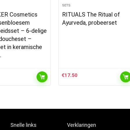
SETS
ER Cosmetics
RITUALS The Ritual of
rsenbloesem
Ayurveda, probeerset
eidsset – 6-delige
 doucheset –
et in keramische
…
€
17.50
Snelle links
Verklaringen