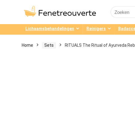
Search
for:
Lichaamsbehandelingen
Reinigers
Badacce
Home
Sets
RITUALS The Ritual of Ayurveda Re