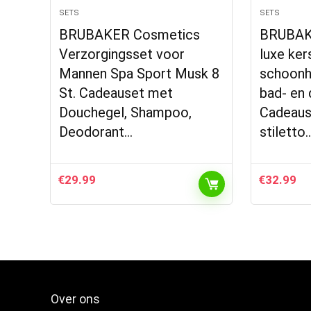
SETS
SETS
BRUBAKER Cosmetics
BRUBAK
Verzorgingsset voor
luxe ke
Mannen Spa Sport Musk 8
schoonh
St. Cadeauset met
bad- en
Douchegel, Shampoo,
Cadeaus
Deodorant…
stiletto
€
29.99
€
32.99
Over ons