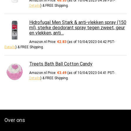
Amazon.nl Price:
€
6.35
(as of 10/04/2023 04:38 PST-
Details
)
&
FREE Shipping
.
Hidrofugal Men Stark & anti-vlekken spray (150
ml), sterke deodorant spray tegen zweet, geur
en vlekken, anti…
Amazon.nl Price:
€
2.83
(as of 10/04/2023 04:42 PST-
Details
)
&
FREE Shipping
.
Treets Bath Ball Cotton Candy
Amazon.nl Price:
€
3.49
(as of 10/04/2023 04:41 PST-
Details
)
&
FREE Shipping
.
Over ons