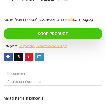
Add to wishlist
Add to compare
Amazon.nl Price:
€
6.14
(as of 10/04/2023 04:38 PST-
Details
)
&
FREE Shipping
.
KOOP PRODUCT
Categories:
Bodylotions
,
Lichaamsbehandelingen
Description
Additional information
Aantal items in pakket:
1