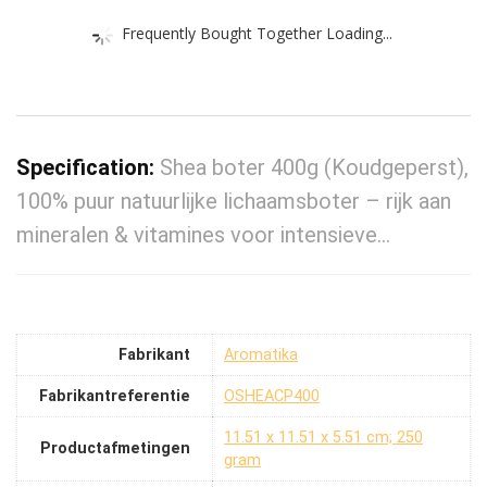
Frequently Bought Together Loading...
Specification:
Shea boter 400g (Koudgeperst),
100% puur natuurlijke lichaamsboter – rijk aan
mineralen & vitamines voor intensieve…
Fabrikant
‎Aromatika
Fabrikantreferentie
‎OSHEACP400
‎11.51 x 11.51 x 5.51 cm; 250
Productafmetingen
gram