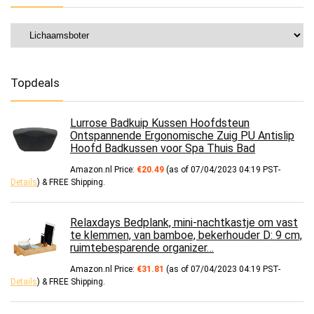
Topdeals
Lurrose Badkuip Kussen Hoofdsteun
Ontspannende Ergonomische Zuig PU Antislip
Hoofd Badkussen voor Spa Thuis Bad
Amazon.nl Price:
€
20.49
(as of 07/04/2023 04:19 PST-
Details
)
&
FREE Shipping
.
Relaxdays Bedplank, mini-nachtkastje om vast
te klemmen, van bamboe, bekerhouder D: 9 cm,
ruimtebesparende organizer…
Amazon.nl Price:
€
31.81
(as of 07/04/2023 04:19 PST-
Details
)
&
FREE Shipping
.