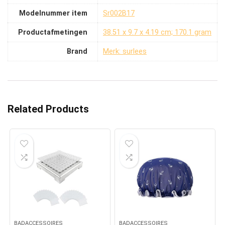
Modelnummer item
‎Sr002B17
Productafmetingen
‎38.51 x 9.7 x 4.19 cm; 170.1 gram
Brand
Merk: surlees
Related Products
BADACCESSOIRES
BADACCESSOIRES