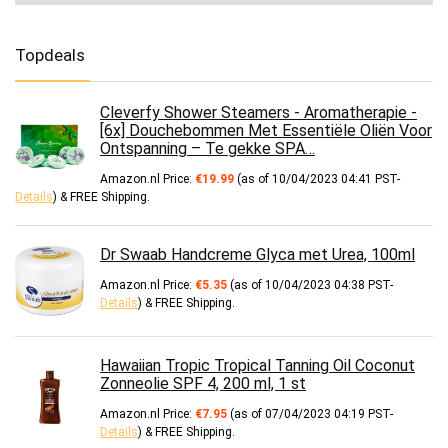
Topdeals
Cleverfy Shower Steamers - Aromatherapie -
[6x] Douchebommen Met Essentiële Oliën Voor
Ontspanning – Te gekke SPA…
Amazon.nl Price:
€
19.99
(as of 10/04/2023 04:41 PST-
Details
)
&
FREE Shipping
.
Dr Swaab Handcreme Glyca met Urea, 100ml
Amazon.nl Price:
€
5.35
(as of 10/04/2023 04:38 PST-
Details
)
&
FREE Shipping
.
Hawaiian Tropic Tropical Tanning Oil Coconut
Zonneolie SPF 4, 200 ml, 1 st
Amazon.nl Price:
€
7.95
(as of 07/04/2023 04:19 PST-
Details
)
&
FREE Shipping
.