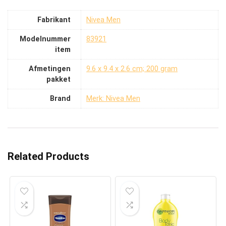
Fabrikant
‎Nivea Men
Modelnummer
‎83921
item
Afmetingen
‎9.6 x 9.4 x 2.6 cm; 200 gram
pakket
Brand
Merk: Nivea Men
Related Products