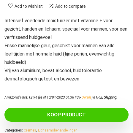
Add to wishlist
Add to compare
Intensief voedende moisturizer met vitamine E voor
gezicht, handen en lichaam: speciaal voor mannen, voor een
verfrissend huidgevoel
Frisse mannelijke geur, geschikt voor mannen van alle
leeftijden met normale huid (fijne poriën, evenwichtig
huidbeeld)
Vrij van aluminium, bevat alcohol, huidtolerantie
dermatologisch getest en bewezen
Amazon.nl Price:
€
2.94
(as of 10/04/2023 04:38 PST-
Details
)
&
FREE Shipping
.
KOOP PRODUCT
Categories:
Crèmes
,
Lichaamsbehandelingen