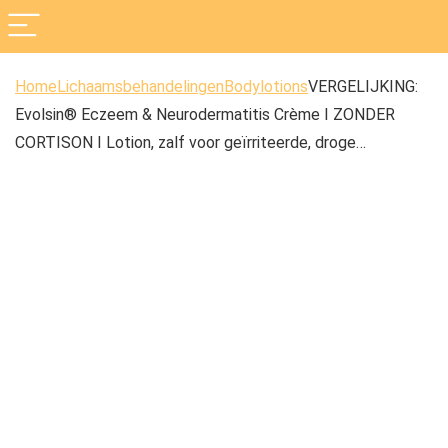
Home
Lichaamsbehandelingen
Bodylotions
VERGELIJKING:
Evolsin® Eczeem & Neurodermatitis Crème I ZONDER
CORTISON I Lotion, zalf voor geïrriteerde, droge…