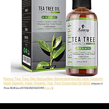
Kanzy Tea Tree Olie Natuurlijke Behandelingsolie voor Gezicht,
Huid, Nagels, Haar Organic Tea Tree Essential Oil 60ml
Amazon.nl
Price:
€
8.49
(as of 07/04/2023 04:25 PST-
Details
)