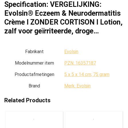
Specification:
VERGELIJKING:
Evolsin® Eczeem & Neurodermatitis
Crème I ZONDER CORTISON I Lotion,
zalf voor geïrriteerde, droge…
Fabrikant
‎Evolsin
Modelnummer item
‎PZN: 16357187
Productafmetingen
‎5 x 5 x 14 cm; 75 gram
Brand
Merk: Evolsin
Related Products