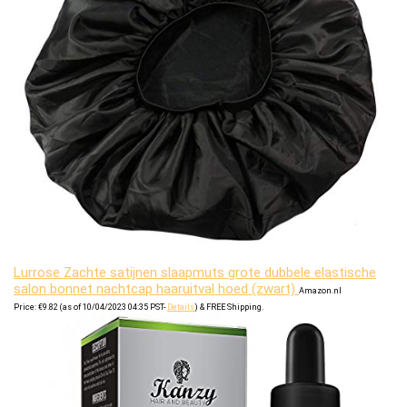
Lurrose Zachte satijnen slaapmuts grote dubbele elastische
salon bonnet nachtcap haaruitval hoed (zwart)
Amazon.nl
Price:
€
9.82
(as of 10/04/2023 04:35 PST-
Details
)
&
FREE Shipping
.