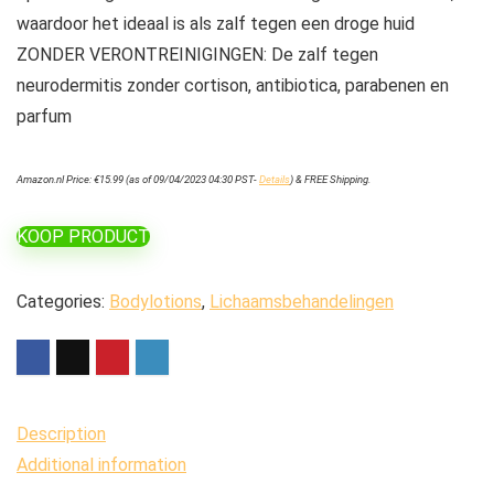
waardoor het ideaal is als zalf tegen een droge huid
ZONDER VERONTREINIGINGEN: De zalf tegen
neurodermitis zonder cortison, antibiotica, parabenen en
parfum
Amazon.nl Price:
€
15.99
(as of 09/04/2023 04:30 PST-
Details
)
&
FREE Shipping
.
KOOP PRODUCT
Categories:
Bodylotions
,
Lichaamsbehandelingen
Description
Additional information