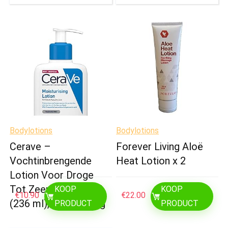
Bodylotions
Bodylotions
Cerave –
Forever Living Aloë
Vochtinbrengende
Heat Lotion x 2
Lotion Voor Droge
Tot Zeer Droge Huid
KOOP
KOOP
€
10.90
€
22.00
(236 ml), Meerkleurig
PRODUCT
PRODUCT