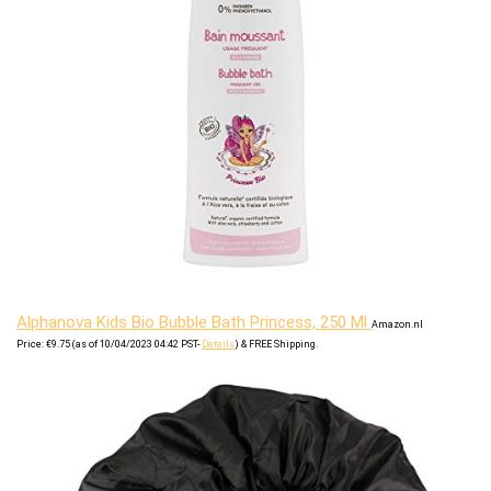
Alphanova Kids Bio Bubble Bath Princess, 250 Ml
Amazon.nl
Price:
€
9.75
(as of 10/04/2023 04:42 PST-
Details
)
&
FREE Shipping
.