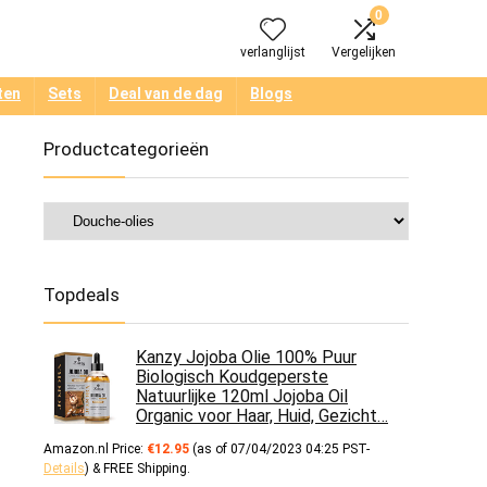
0
verlanglijst
Vergelijken
ten
Sets
Deal van de dag
Blogs
Productcategorieën
Topdeals
Kanzy Jojoba Olie 100% Puur
Biologisch Koudgeperste
Natuurlijke 120ml Jojoba Oil
Organic voor Haar, Huid, Gezicht…
Amazon.nl Price:
€
12.95
(as of 07/04/2023 04:25 PST-
Details
)
&
FREE Shipping
.