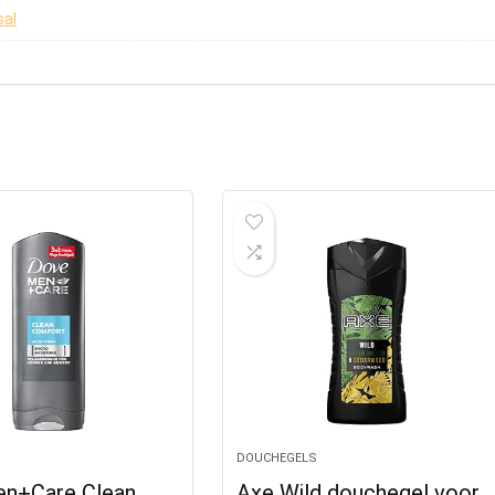
sal
DOUCHEGELS
n+Care Clean
Axe Wild douchegel voor