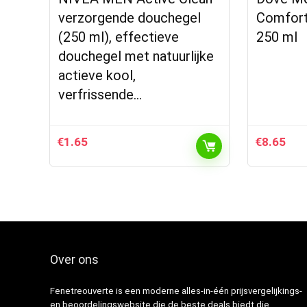
verzorgende douchegel
Comfort
(250 ml), effectieve
250 ml
douchegel met natuurlijke
actieve kool,
verfrissende…
€
1.65
€
8.65
Over ons
Fenetreouverte is een moderne alles-in-één prijsvergelijkings-
en beoordelingswebsite die de beste deals biedt die