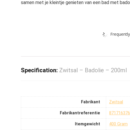
samen met je kleintje genieten van een bad met badolie 
Frequently
Specification:
Zwitsal – Badolie – 200ml
Fabrikant
‎Zwitsal
Fabrikantreferentie
‎87171637
Itemgewicht
‎400 Gram