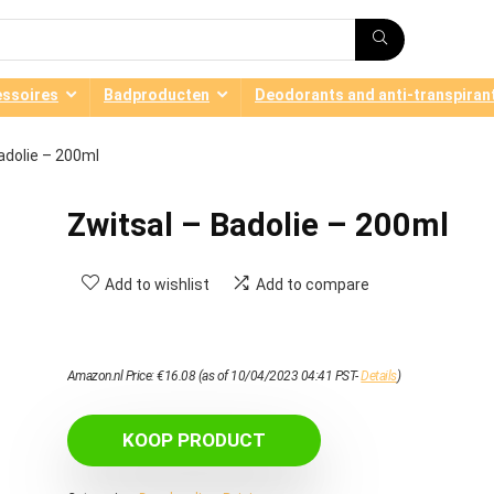
ssoires
Badproducten
Deodorants and anti-transpiran
adolie – 200ml
Zwitsal – Badolie – 200ml
Add to wishlist
Add to compare
Amazon.nl Price:
€
16.08
(as of 10/04/2023 04:41 PST-
Details
)
KOOP PRODUCT