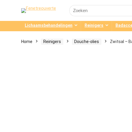
Search
for:
Lichaamsbehandelingen
Reinigers
Badacce
Home
Reinigers
Douche-olies
Zwitsal – B