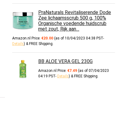
PraNaturals Revitaliserende Dode
Zee lichaamsscrub 500 g, 100%
Organische voedende huidscrub
met zout, Rijk aan…
Amazon.nl Price:
€
20.00
(as of 10/04/2023 04:38 PST-
Details
)
&
FREE Shipping
.
BB ALOE VERA GEL 230G
Amazon.nl Price:
€
7.49
(as of 07/04/2023
04:19 PST-
Details
)
&
FREE Shipping
.