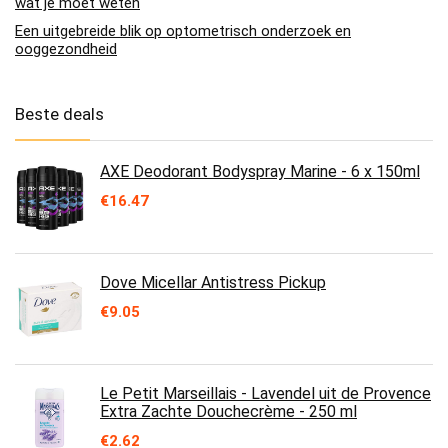
wat je moet weten
Een uitgebreide blik op optometrisch onderzoek en
ooggezondheid
Beste deals
AXE Deodorant Bodyspray Marine - 6 x 150ml
€
16.47
Dove Micellar Antistress Pickup
€
9.05
Le Petit Marseillais - Lavendel uit de Provence
Extra Zachte Douchecrème - 250 ml
€
2.62