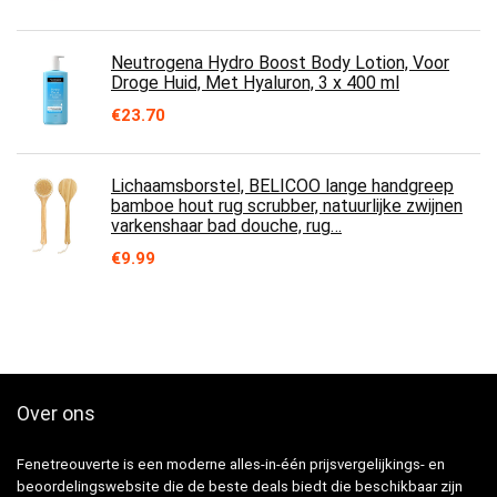
Neutrogena Hydro Boost Body Lotion, Voor
Droge Huid, Met Hyaluron, 3 x 400 ml
€
23.70
Lichaamsborstel, BELICOO lange handgreep
bamboe hout rug scrubber, natuurlijke zwijnen
varkenshaar bad douche, rug…
€
9.99
Over ons
Fenetreouverte is een moderne alles-in-één prijsvergelijkings- en
beoordelingswebsite die de beste deals biedt die beschikbaar zijn