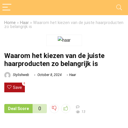
Home
»
Haar
»
Waarom het kiezen van de juiste haarproducten
zo belangrijk is
Waarom het kiezen van de juiste
haarproducten zo belangrijk is
Stylishweb
October 8, 2024
Haar
0
Save
0
Deal Score
13