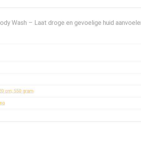
Body Wash – Laat droge en gevoelige huid aanvoele
x 20 cm; 550 gram
eno