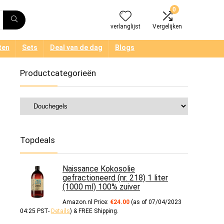
0
verlanglijst
Vergelijken
ten
Sets
Deal van de dag
Blogs
Productcategorieën
Topdeals
Naissance Kokosolie
gefractioneerd (nr. 218) 1 liter
(1000 ml) 100% zuiver
Amazon.nl Price:
€
24.00
(as of 07/04/2023
04:25 PST-
Details
)
&
FREE Shipping
.