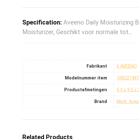
Specification:
Aveeno Daily Moisturizing 
Moisturizer, Geschikt voor normale tot…
Fabrikant
‎6 AVEENO
Modelnummer item
‎108221497
Productafmetingen
‎5.3 x 9.2 
Brand
Merk: Ave
Related Products