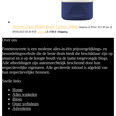
Aveeno Skin Reliëf Body Lotion, 200m
Amazon.nl Price:
€
15.99
(as of
09/04/2023 04:30 PST-
Details
)
&
FREE Shipping
.
Over ons
Fenetreouverte is een moderne alles-in-één prijsvergelijkings- en
beoordelingswebsite die de beste deals biedt die beschikbaar zijn op
amazon en u op de hoogte houdt via de laatst toegevoegde blogs.
Alle afbeeldingen zijn auteursrechtelijk beschermd door hun
respectievelijke eigenaren. Alle geciteerde inhoud is afgeleid van
hun respectievelijke bronnen.
Snelle links
Home
Alles winkelen
Blogs
Onze webshops
Adverteren