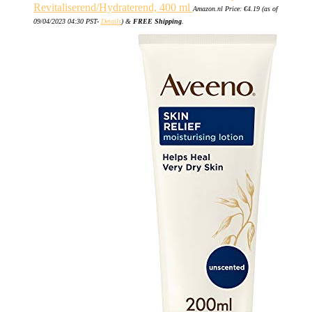
Revitaliserend/Hydraterend, 400 ml
Amazon.nl Price:
€
4.19
(as of
09/04/2023 04:30 PST-
Details
)
&
FREE Shipping
.