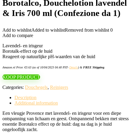
Borotalco, Douchelotion lavendel
& Iris 700 ml (Confezione da 1)
Add to wishlist
Added to wishlist
Removed from wishlist
0
Add to compare
Lavendel- en irisgeur
Borotalk-effect op de huid
Reageert op natuurlijke pH-waarden van de huid
Amazon.nl Price:
€
3.63
(as of 10/04/2023 04:40 PST-
Details
)
&
FREE Shipping
.
KOOP PRODUCT
Categories:
Douchegels
,
Reinigers
Description
Additional information
Een vleugje Provence met lavendel- en irisgeur voor een diepe
ontspanning van lichaam en geest. Ontspannend bekken met stress
essentie Borotalco effect op de huid: dag na dag is je huid
ongelooflijk zacht.