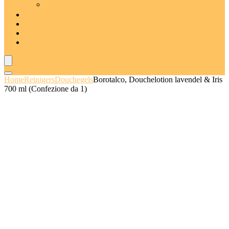
Badschuim
Deodorants and anti-transpiranten
Sets
Deal van de dag
Blogs
Home
Reinigers
Douchegels
Borotalco, Douchelotion lavendel & Iris
700 ml (Confezione da 1)