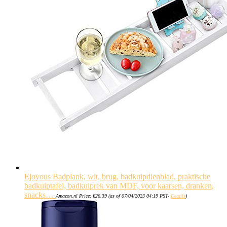
Ejoyous Badplank, wit, brug, badkuipdienblad, praktische
badkuiptafel, badkuiprek van MDF, voor kaarsen, dranken,
snacks…
Amazon.nl Price:
€
26.39
(as of 07/04/2023 04:19 PST-
Details
)