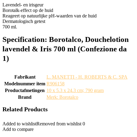
Lavendel- en irisgeur
Borotalk-effect op de huid
Reageert op natuurlijke pH-waarden van de huid
Dermatologisch getest
700 ml.
Specification:
Borotalco, Douchelotion
lavendel & Iris 700 ml (Confezione da
1)
Fabrikant
‎L. MANETTI - H. ROBERTS & C. SPA
Modelnummer item
‎R906158
Productafmetingen
‎10 x 5.3 x 24.3 cm; 790 gram
Brand
Merk: Borotalco
Related Products
Added to wishlist
Removed from wishlist
0
Add to compare