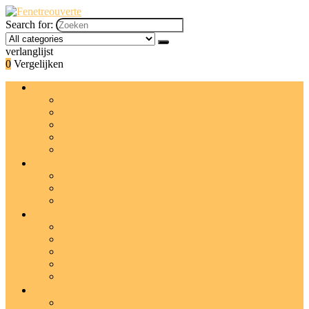
Search for:
verlanglijst
0
Vergelijken
Lichaamsbehandelingen
Scrubs
Bodylotions
Crèmes
Lichaamsboter
Olies
Reinigers
Douchegels
Stukken zeep
Douche-olies
Badaccessoires
Badborstels
Badkuipdienbladen
Douchemutsen
Badkussens
Luffa’s, sponzen and poefjes
Badproducten
Bruisballen