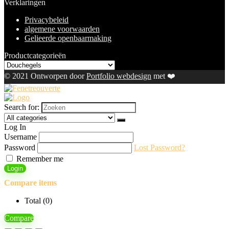
Verklaringen
Privacybeleid
algemene voorwaarden
Gelieerde openbaarmaking
Productcategorieën
© 2021 Ontworpen door
Portfolio webdesign
met ❤️
Search for:
Log In
Username
Password
Lost Password?
Remember me
Login
Compare items
Total (
0
)
Compare