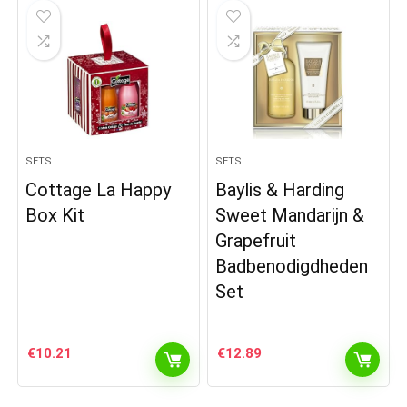
SETS
SETS
Cottage La Happy
Baylis & Harding
Box Kit
Sweet Mandarijn &
Grapefruit
Badbenodigdheden
Set
€
10.21
€
12.89