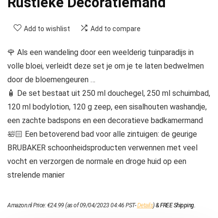
Rustieke Decoratiemand
Add to wishlist
Add to compare
🌹 Als een wandeling door een weelderig tuinparadijs in
volle bloei, verleidt deze set je om je te laten bedwelmen
door de bloemengeuren …
🧴 De set bestaat uit 250 ml douchegel, 250 ml schuimbad,
120 ml bodylotion, 120 g zeep, een sisalhouten washandje,
een zachte badspons en een decoratieve badkamermand
🛀🏻 Een betoverend bad voor alle zintuigen: de geurige
BRUBAKER schoonheidsproducten verwennen met veel
vocht en verzorgen de normale en droge huid op een
strelende manier
Amazon.nl Price:
€
24.99
(as of 09/04/2023 04:46 PST-
Details
)
&
FREE Shipping
.