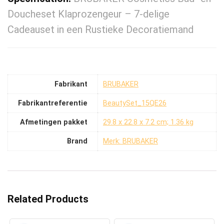
Doucheset Klaprozengeur – 7-delige
Cadeauset in een Rustieke Decoratiemand
Fabrikant
‎BRUBAKER
Fabrikantreferentie
‎BeautySet_15QE26
Afmetingen pakket
‎29.8 x 22.8 x 7.2 cm; 1.36 kg
Brand
Merk: BRUBAKER
Related Products