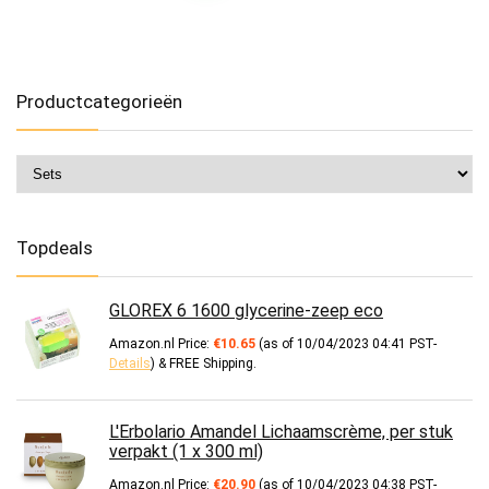
Productcategorieën
Topdeals
GLOREX 6 1600 glycerine-zeep eco
Amazon.nl Price:
€
10.65
(as of 10/04/2023 04:41 PST-
Details
)
&
FREE Shipping
.
L'Erbolario Amandel Lichaamscrème, per stuk
verpakt (1 x 300 ml)
Amazon.nl Price:
€
20.90
(as of 10/04/2023 04:38 PST-