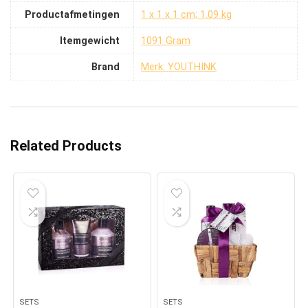
Productafmetingen
‎1 x 1 x 1 cm; 1.09 kg
Itemgewicht
‎1091 Gram
Brand
Merk: YOUTHINK
Related Products
SETS
SETS