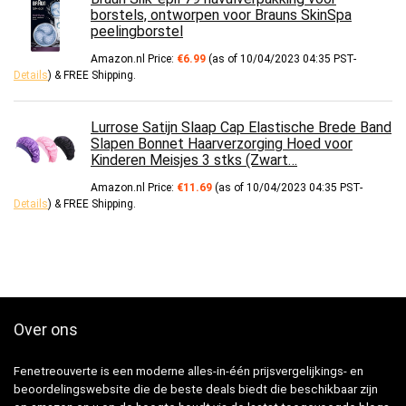
borstels, ontworpen voor Brauns SkinSpa
peelingborstel
Amazon.nl Price:
€
6.99
(as of 10/04/2023 04:35 PST-
Details
)
&
FREE Shipping
.
Lurrose Satijn Slaap Cap Elastische Brede Band
Slapen Bonnet Haarverzorging Hoed voor
Kinderen Meisjes 3 stks (Zwart…
Amazon.nl Price:
€
11.69
(as of 10/04/2023 04:35 PST-
Details
)
&
FREE Shipping
.
Over ons
Fenetreouverte is een moderne alles-in-één prijsvergelijkings- en
beoordelingswebsite die de beste deals biedt die beschikbaar zijn