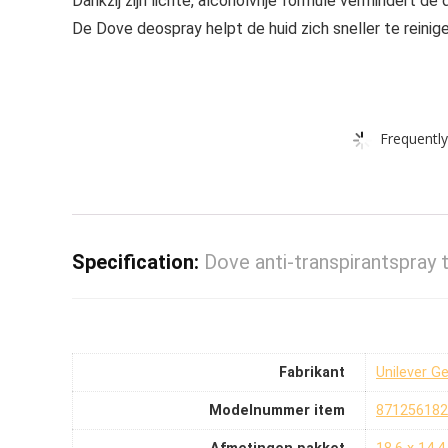
Dankzij zijn lichte, alcoholvrije formule vermindert de 
De Dove deospray helpt de huid zich sneller te reinige
Frequently
Specification:
Dove anti-transpirantspray 
Fabrikant
‎Unilever 
Modelnummer item
‎87125618