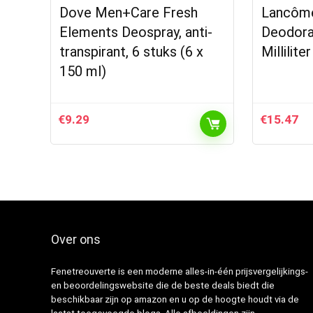
Dove Men+Care Fresh
Lancôme
Elements Deospray, anti-
Deodora
transpirant, 6 stuks (6 x
Milliliter
150 ml)
€
9.29
€
15.47
Over ons
Fenetreouverte is een moderne alles-in-één prijsvergelijkings-
en beoordelingswebsite die de beste deals biedt die
beschikbaar zijn op amazon en u op de hoogte houdt via de