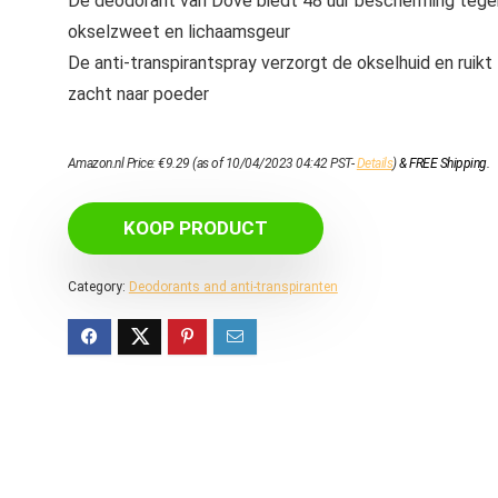
De deodorant van Dove biedt 48 uur bescherming tege
okselzweet en lichaamsgeur
De anti-transpirantspray verzorgt de okselhuid en ruikt
zacht naar poeder
Amazon.nl Price:
€
9.29
(as of 10/04/2023 04:42 PST-
Details
)
&
FREE Shipping
.
KOOP PRODUCT
Category:
Deodorants and anti-transpiranten