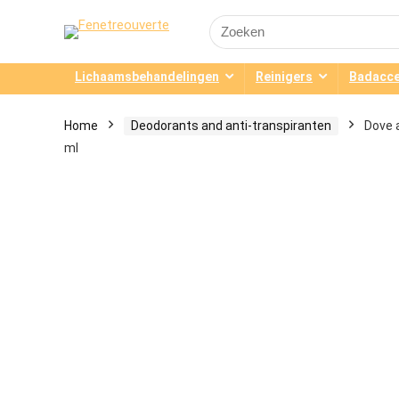
Search
for:
Lichaamsbehandelingen
Reinigers
Badacce
Home
Deodorants and anti-transpiranten
Dove 
ml