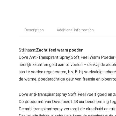
Description
Additional information
Stijlnaam:
Zacht feel warm poeder
Dove Anti-Transpirant Spray Soft Feel Warm Poeder Ge
heerlijk zacht en glad aan te voelen – dankzij de alco
aan te voelen regenereren, b.v. B. bij veelvuldig sch
de warme, poederachtige geur van freesia en pioenro
Dove anti-transpirantspray Soft Feel voelt goed en z
De deodorant van Dove biedt 48 uur bescherming te
De anti-transpirantspray verzorgt de okselhuid en rui