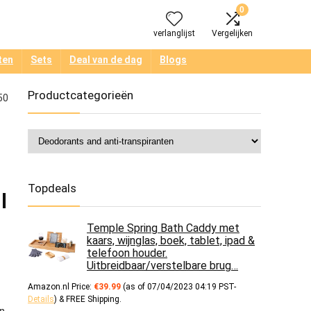
0
verlanglijst
Vergelijken
ten
Sets
Deal van de dag
Blogs
Productcategorieën
50
Topdeals
l
Temple Spring Bath Caddy met
kaars, wijnglas, boek, tablet, ipad &
telefoon houder.
Uitbreidbaar/verstelbare brug…
Amazon.nl Price:
€
39.99
(as of 07/04/2023 04:19 PST-
Details
)
&
FREE Shipping
.