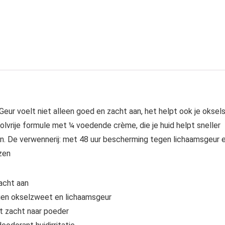
ur voelt niet alleen goed en zacht aan, het helpt ook je oksel
holvrije formule met ¼ voedende crème, die je huid helpt sneller
eren. De verwennerij: met 48 uur bescherming tegen lichaamsgeur 
zen
acht aan
gen okselzweet en lichaamsgeur
kt zacht naar poeder