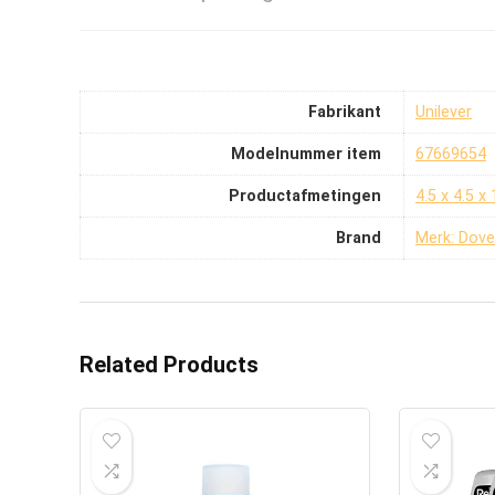
Fabrikant
‎Unilever
Modelnummer item
‎67669654
Productafmetingen
‎4.5 x 4.5 
Brand
Merk: Dove
Related Products