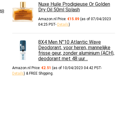
Nuxe Huile Prodigieuse Or Golden
Dry Oil 50ml Splash
48
Amazon.nl Price:
€
15.89
(as of 07/04/2023
04:25 PST-
Details
)
8X4 Men N°10 Atlantic Wave
Deodorant, voor heren, mannelijke
frisse geur, zonder aluminium (ACH),
deodorant met 48 uur…
Amazon.nl Price:
€
2.51
(as of 10/04/2023 04:42 PST-
Details
)
&
FREE Shipping
.