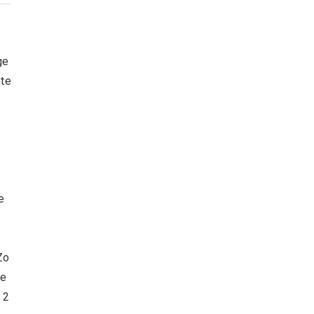
ge
 te
e
Zo
te
 2