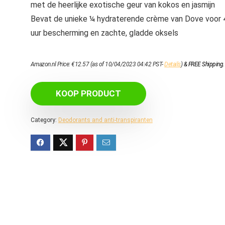
met de heerlijke exotische geur van kokos en jasmijn
Bevat de unieke ¼ hydraterende crème van Dove voor 
uur bescherming en zachte, gladde oksels
Amazon.nl Price:
€
12.57
(as of 10/04/2023 04:42 PST-
Details
)
&
FREE Shipping
.
KOOP PRODUCT
Category:
Deodorants and anti-transpiranten