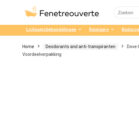
Search
for:
Lichaamsbehandelingen
Reinigers
Badacce
Home
Deodorants and anti-transpiranten
Dove 
Voordeelverpakking