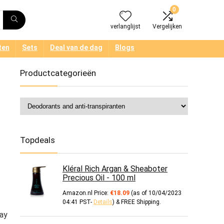
0
verlanglijst
Vergelijken
ten
Sets
Deal van de dag
Blogs
Productcategorieën
Topdeals
Kléral Rich Argan & Sheaboter
Precious Oil - 100 ml
Amazon.nl Price:
€
18.09
(as of 10/04/2023
04:41 PST-
Details
)
&
FREE Shipping
.
ray