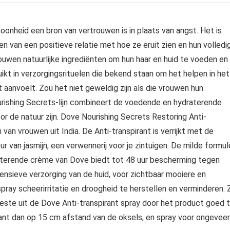
oonheid een bron van vertrouwen is in plaats van angst. Het is
 van een positieve relatie met hoe ze eruit zien en hun volledi
ouwen natuurlijke ingrediënten om hun haar en huid te voeden en
ikt in verzorgingsrituelen die bekend staan om het helpen in het
t aanvoelt. Zou het niet geweldig zijn als die vrouwen hun
ishing Secrets-lijn combineert de voedende en hydraterende
r de natuur zijn. Dove Nourishing Secrets Restoring Anti-
 van vrouwen uit India. De Anti-transpirant is verrijkt met de
r van jasmijn, een verwennerij voor je zintuigen. De milde formul
terende crème van Dove biedt tot 48 uur bescherming tegen
ntensieve verzorging van de huid, voor zichtbaar mooiere en
spray scheerirritatie en droogheid te herstellen en verminderen. 
beste uit de Dove Anti-transpirant spray door het product goed 
ant dan op 15 cm afstand van de oksels, en spray voor ongeveer