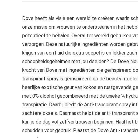
Dove heeft als visie een wereld te creëren waarin sch
onze missie om vrouwen te ondersteunen in het hebben
potentieel te behalen. Overal ter wereld gebruiken vr
verzorgen. Deze natuurlijke ingrediënten worden gebru
krijgen van een huid die extra soepel is en lekker zach
schoonheidsgeheimen met jou deelden? De Dove Nour
kracht van Dove met ingrediënten die geïnspireerd doo
transpirant spray is geïnspireerd op de beauty rituelen
heerlijke exotische geur van kokos en rustgevende geu
met 0% alcohol gecombineerd met de unieke ¼ hydra
transpiratie. Daarbij biedt de Anti-transpirant spray i
zachtere oksels. Daarnaast helpt de anti-transpirant 
kun je de dag vol zelfvertrouwen beginnen. Haal het 
schudden voor gebruik. Plaatst de Dove Anti-transpir