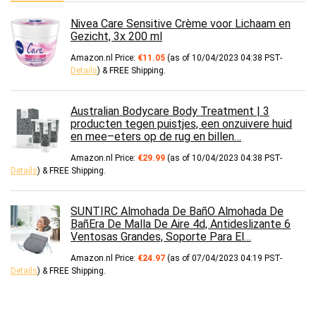
Nivea Care Sensitive Crème voor Lichaam en
Gezicht, 3x 200 ml
Amazon.nl Price:
€
11.05
(as of 10/04/2023 04:38 PST-
Details
)
&
FREE Shipping
.
Australian Bodycare Body Treatment | 3
producten tegen puistjes, een onzuivere huid
en mee–eters op de rug en billen…
Amazon.nl Price:
€
29.99
(as of 10/04/2023 04:38 PST-
Details
)
&
FREE Shipping
.
SUNTIRC Almohada De BañO Almohada De
BañEra De Malla De Aire 4d, Antideslizante 6
Ventosas Grandes, Soporte Para El…
Amazon.nl Price:
€
24.97
(as of 07/04/2023 04:19 PST-
Details
)
&
FREE Shipping
.