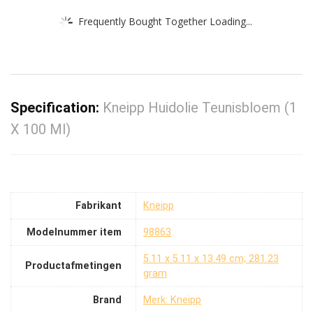
Frequently Bought Together Loading...
Specification:
Kneipp Huidolie Teunisbloem (1
X 100 Ml)
Fabrikant
‎Kneipp
Modelnummer item
‎98863
‎5.11 x 5.11 x 13.49 cm; 281.23
Productafmetingen
gram
Brand
Merk: Kneipp