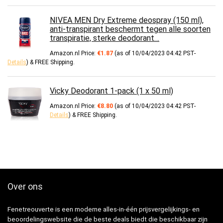
NIVEA MEN Dry Extreme deospray (150 ml),
anti-transpirant beschermt tegen alle soorten
transpiratie, sterke deodorant…
Amazon.nl Price:
€
1.87
(as of 10/04/2023 04:42 PST-
Details
)
&
FREE Shipping
.
Vicky Deodorant 1-pack (1 x 50 ml)
Amazon.nl Price:
€
8.80
(as of 10/04/2023 04:42 PST-
Details
)
&
FREE Shipping
.
Over ons
Fenetreouverte is een moderne alles-in-één prijsvergelijkings- en
beoordelingswebsite die de beste deals biedt die beschikbaar zijn