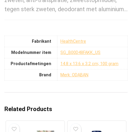
zweten, anti-transpiratie, zweetstopmiddel,
tegen sterk zweten, deodorant met aluminium…
Fabrikant
‎HealthCentre
Modelnummer item
‎SG_B00D48FAKK_US
Productafmetingen
‎14.8 x 13.6 x 3.2 cm; 100 gram
Brand
Merk: ODABAN
Related Products