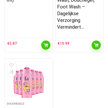
ml)
Wash, Douchegel,
Foot Wash –
Dagelijkse
Verzorging
Vermindert…
€
2.87
€
15.99
DOUCHEGELS