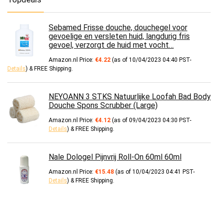
Sebamed Frisse douche, douchegel voor
gevoelige en versleten huid, langdurig fris
gevoel, verzorgt de huid met vocht…
Amazon.nl Price:
€
4.22
(as of 10/04/2023 04:40 PST-
Details
)
&
FREE Shipping
.
NEYOANN 3 STKS Natuurlijke Loofah Bad Body
Douche Spons Scrubber (Large)
Amazon.nl Price:
€
4.12
(as of 09/04/2023 04:30 PST-
Details
)
&
FREE Shipping
.
Nale Dologel Pijnvrij Roll-On 60ml 60ml
Amazon.nl Price:
€
15.48
(as of 10/04/2023 04:41 PST-
Details
)
&
FREE Shipping
.