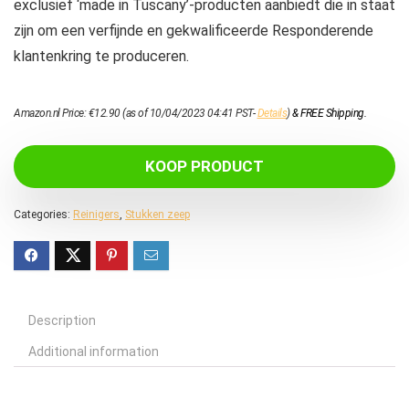
exclusief ‘made in Tuscany’-producten aanbiedt die in staat
zijn om een ​​verfijnde en gekwalificeerde Responderende
klantenkring te produceren.
Amazon.nl Price:
€
12.90
(as of 10/04/2023 04:41 PST-
Details
)
&
FREE Shipping
.
KOOP PRODUCT
Categories:
Reinigers
,
Stukken zeep
Description
Additional information