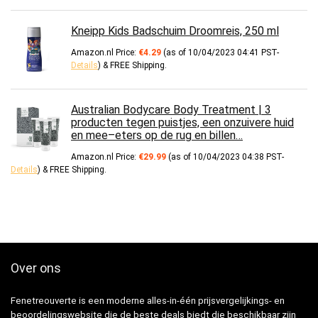
Kneipp Kids Badschuim Droomreis, 250 ml
Amazon.nl Price:
€
4.29
(as of 10/04/2023 04:41 PST-
Details
)
&
FREE Shipping
.
Australian Bodycare Body Treatment | 3
producten tegen puistjes, een onzuivere huid
en mee–eters op de rug en billen…
Amazon.nl Price:
€
29.99
(as of 10/04/2023 04:38 PST-
Details
)
&
FREE Shipping
.
Over ons
Fenetreouverte is een moderne alles-in-één prijsvergelijkings- en
beoordelingswebsite die de beste deals biedt die beschikbaar zijn