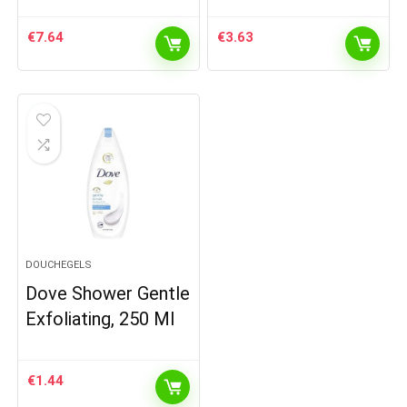
€
7.64
€
3.63
DOUCHEGELS
Dove Shower Gentle
Exfoliating, 250 Ml
€
1.44