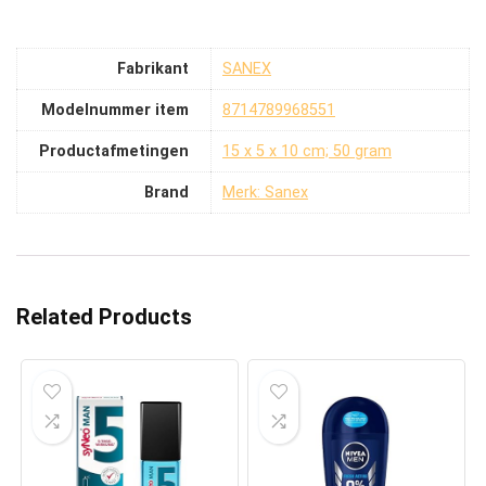
Fabrikant
‎SANEX
Modelnummer item
‎8714789968551
Productafmetingen
‎15 x 5 x 10 cm; 50 gram
Brand
Merk: Sanex
Related Products