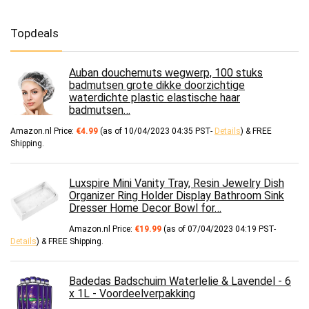
Topdeals
Auban douchemuts wegwerp, 100 stuks
badmutsen grote dikke doorzichtige
waterdichte plastic elastische haar
badmutsen…
Amazon.nl Price:
€
4.99
(as of 10/04/2023 04:35 PST-
Details
)
&
FREE
Shipping
.
Luxspire Mini Vanity Tray, Resin Jewelry Dish
Organizer Ring Holder Display Bathroom Sink
Dresser Home Decor Bowl for…
Amazon.nl Price:
€
19.99
(as of 07/04/2023 04:19 PST-
Details
)
&
FREE Shipping
.
Badedas Badschuim Waterlelie & Lavendel - 6
x 1L - Voordeelverpakking