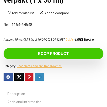
verpakt (1 x 50 ml)
Add to wishlist
Add to compare
Ref. 1164-64648.
Amazon.nl Price:
€
1.78
(as of 10/04/2023 04:42 PST-
Details
)
&
FREE Shipping
.
KOOP PRODUCT
Category:
Deodorants and anti-transpiranten
Description
Additional information