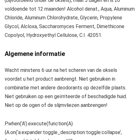
(bijvoorbeeld onder de oksels), maal 5 dagen en is zo
voldoende tot 12 maanden! Alcohol denat., Aqua, Aluminum
Chloride, Aluminum Chlorohydrate, Glycerin, Propylene
Glycol, Alcloxa, Saccharomyces Ferment, Dimethicone
Copolyol, Hydroxyethyl Cellulose, C.I. 42051.
Algemene informatie
Wacht minstens 6 uur na het scheren van de oksels
voordat u het product aanbrengt. Niet gebruiken in
combinatie met andere deodorants op dezelfde plaats.
Niet gebruiken op een geïrriteerde of beschadigde huid.
Niet op de ogen of de slijmvliezen aanbrengen!
P.when(‘A’).execute(function(A)
{A.on(‘a:expander:toggle_description:toggle:collapse’,