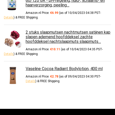
60/120 GR - pH-regeling, huid-, lichaams- en
haarverzorging, peeling…
Amazon.nl Price:
€
6.99
(as of 10/04/2023 04:38 PST-
Details
)
&
FREE Shipping
.
2 stuks slaapmutsen nachtmutsen satijnen kap
slapen ademend hoofddeksel zachte
hoofddeksel nachtslaapmuts slaapmuts…
Amazon.nl Price:
€
10.11
(as of 10/04/2023 04:35 PST-
Details
)
&
FREE Shipping
.
Vaseline Cocoa Radiant Bodylotion, 400 ml
Amazon.nl Price:
€
2.78
(as of 09/04/2023 04:30 PST-
Details
)
&
FREE Shipping
.