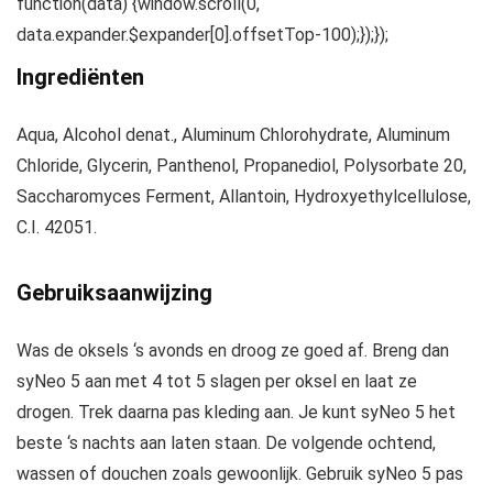
function(data) {window.scroll(0,
data.expander.$expander[0].offsetTop-100);});});
Ingrediënten
Aqua, Alcohol denat., Aluminum Chlorohydrate, Aluminum
Chloride, Glycerin, Panthenol, Propanediol, Polysorbate 20,
Saccharomyces Ferment, Allantoin, Hydroxyethylcellulose,
C.I. 42051.
Gebruiksaanwijzing
Was de oksels ‘s avonds en droog ze goed af. Breng dan
syNeo 5 aan met 4 tot 5 slagen per oksel en laat ze
drogen. Trek daarna pas kleding aan. Je kunt syNeo 5 het
beste ‘s nachts aan laten staan. De volgende ochtend,
wassen of douchen zoals gewoonlijk. Gebruik syNeo 5 pas