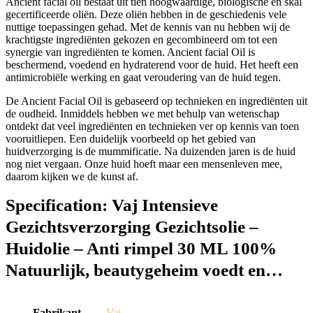
Ancient facial oil bestaat uit tien hoogwaardige, biologische en skal
gecertificeerde oliën. Deze oliën hebben in de geschiedenis vele
nuttige toepassingen gehad. Met de kennis van nu hebben wij de
krachtigste ingrediënten gekozen en gecombineerd om tot een
synergie van ingrediënten te komen. Ancient facial Oil is
beschermend, voedend en hydraterend voor de huid. Het heeft een
antimicrobiële werking en gaat veroudering van de huid tegen.
De Ancient Facial Oil is gebaseerd op technieken en ingrediënten uit
de oudheid. Inmiddels hebben we met behulp van wetenschap
ontdekt dat veel ingrediënten en technieken ver op kennis van toen
vooruitliepen. Een duidelijk voorbeeld op het gebied van
huidverzorging is de mummificatie. Na duizenden jaren is de huid
nog niet vergaan. Onze huid hoeft maar een mensenleven mee,
daarom kijken we de kunst af.
Specification:
Vaj Intensieve
Gezichtsverzorging Gezichtsolie –
Huidolie – Anti rimpel 30 ML 100%
Natuurlijk, beautygeheim voedt en…
Fabrikant
‎Vaj