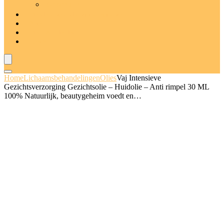
Badschuim
Deodorants and anti-transpiranten
Sets
Deal van de dag
Blogs
Home
Lichaamsbehandelingen
Olies
Vaj Intensieve
Gezichtsverzorging Gezichtsolie – Huidolie – Anti rimpel 30 ML
100% Natuurlijk, beautygeheim voedt en…