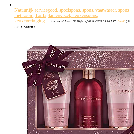
Natuurlijk serviesgoed, spoelspons, spons, vaatwasser, spons
met koord, Luffaplantenvezel, keukenspons,
keukenreiniging…
Amazon.nl Price:
€
5.99
(as of 09/04/2023 04:30 PST-
Details
)
&
FREE Shipping
.