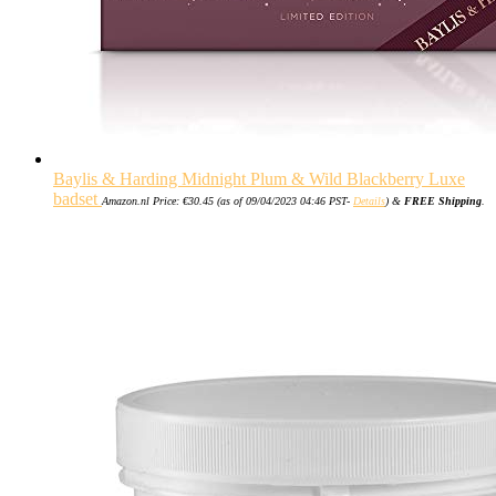
Baylis & Harding Midnight Plum & Wild Blackberry Luxe
badset
Amazon.nl Price:
€
30.45
(as of 09/04/2023 04:46 PST-
Details
)
&
FREE Shipping
.