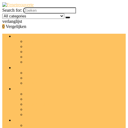
Search for:
verlanglijst
0
Vergelijken
Lichaamsbehandelingen
Scrubs
Bodylotions
Crèmes
Lichaamsboter
Olies
Reinigers
Douchegels
Stukken zeep
Douche-olies
Badaccessoires
Badborstels
Badkuipdienbladen
Douchemutsen
Badkussens
Luffa’s, sponzen and poefjes
Badproducten
Bruisballen