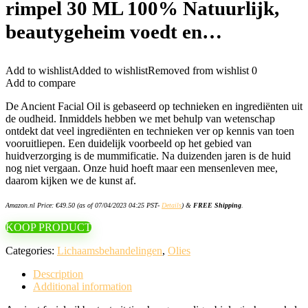
rimpel 30 ML 100% Natuurlijk,
beautygeheim voedt en…
Add to wishlist
Added to wishlist
Removed from wishlist
0
Add to compare
De Ancient Facial Oil is gebaseerd op technieken en ingrediënten uit
de oudheid. Inmiddels hebben we met behulp van wetenschap
ontdekt dat veel ingrediënten en technieken ver op kennis van toen
vooruitliepen. Een duidelijk voorbeeld op het gebied van
huidverzorging is de mummificatie. Na duizenden jaren is de huid
nog niet vergaan. Onze huid hoeft maar een mensenleven mee,
daarom kijken we de kunst af.
Amazon.nl Price:
€
49.50
(as of 07/04/2023 04:25 PST-
Details
)
&
FREE Shipping
.
KOOP PRODUCT
Categories:
Lichaamsbehandelingen
,
Olies
Description
Additional information