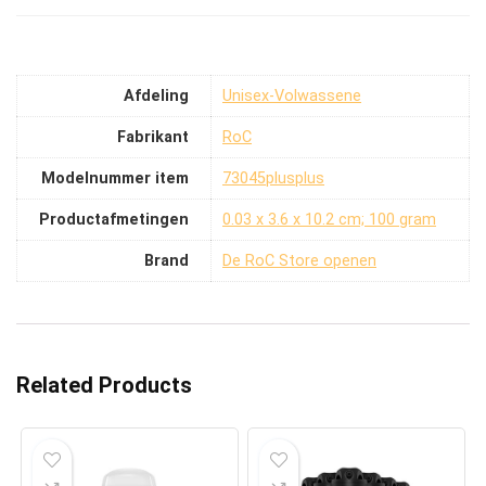
Afdeling
‎Unisex-Volwassene
Fabrikant
‎RoC
Modelnummer item
‎73045plusplus
Productafmetingen
‎0.03 x 3.6 x 10.2 cm; 100 gram
Brand
De RoC Store openen
Related Products