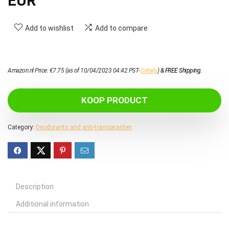
EUR
Add to wishlist
Add to compare
Amazon.nl Price:
€
7.75
(as of 10/04/2023 04:42 PST-
Details
)
&
FREE Shipping
.
KOOP PRODUCT
Category:
Deodorants and anti-transpiranten
Description
Additional information