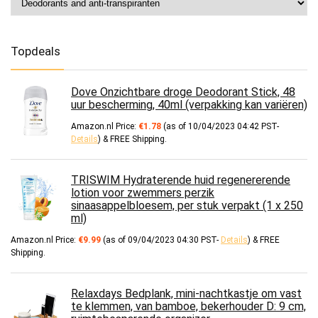
Topdeals
Dove Onzichtbare droge Deodorant Stick, 48
uur bescherming, 40ml (verpakking kan variëren)
Amazon.nl Price:
€
1.78
(as of 10/04/2023 04:42 PST-
Details
)
&
FREE Shipping
.
TRISWIM Hydraterende huid regenererende
lotion voor zwemmers perzik
sinaasappelbloesem, per stuk verpakt (1 x 250
ml)
Amazon.nl Price:
€
9.99
(as of 09/04/2023 04:30 PST-
Details
)
&
FREE
Shipping
.
Relaxdays Bedplank, mini-nachtkastje om vast
te klemmen, van bamboe, bekerhouder D: 9 cm,